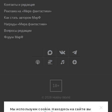
Контакты и редакция
Реклама на «Мире фантастики»
Как стать автором МирФ
Награды «Мира фантастики»
Вопросы редакции
Форум МирФ
18+
© 2026 Hobby World
Любое использование материалов допускается только с согласия
редакции.
Мы используем cookie. Находясь на сайте вы