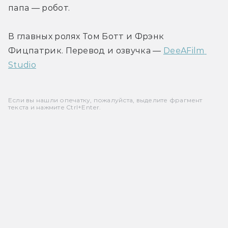
папа — робот.
В главных ролях Том Ботт и Фрэнк 
Фицпатрик. Перевод и озвучка — 
DeeAFilm 
Studio
Если вы нашли опечатку, пожалуйста, выделите фрагмент
текста и нажмите Ctrl+Enter.