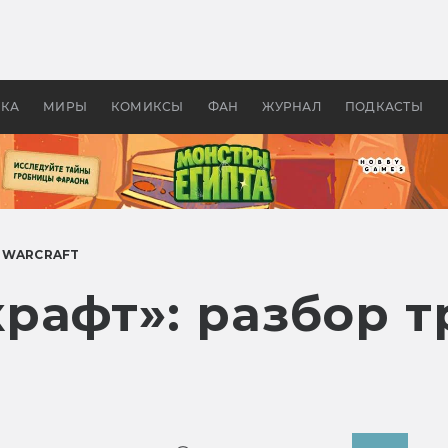
оздавались «Страшилы»:
«Одиссея» Нолана: что эт
, без которого не было
фильм сделал с Гомером и
ластелина колец»
Древней Грецией
УКА
МИРЫ
КОМИКСЫ
ФАН
ЖУРНАЛ
ПОДКАСТЫ
#
WARCRAFT
рафт»: разбор т