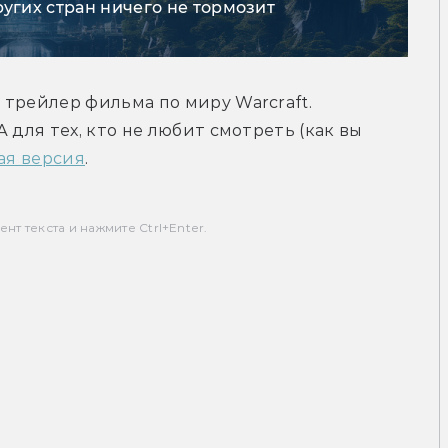
ругих стран ничего не тормозит
трейлер фильма по миру Warcraft. 
 для тех, кто не любит смотреть (как вы 
ая версия
.
т текста и нажмите Ctrl+Enter.