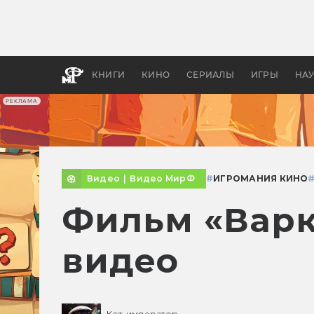
Как с
фильм
бы «В
КНИГИ
КИНО
СЕРИАЛЫ
ИГРЫ
НА
РЕКЛАМА
Видео
|
Видео МирФ
#
ИГРОМАНИЯ КИНО
Фильм «Варк
видео
Кот-император