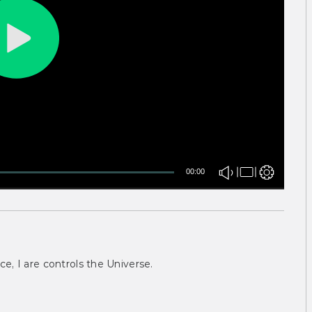
00:00
ce, I are controls the Universe.