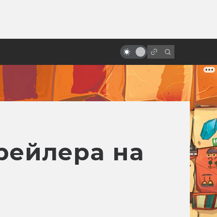
от
10 лучших ролей Иэна Холма:
хоббит, андроид, Наполеон,
маньяк
рейлера на