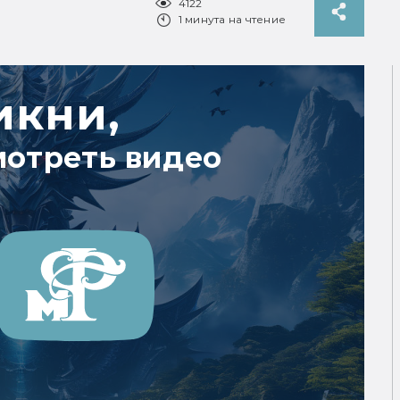
4122
1 минута на чтение
икни,
мотреть видео