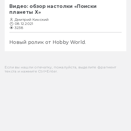
Видео: обзор настолки «Поиски
планеты Х»
Дмитрий Кинский
08.12.2021
3238
Новый ролик от Hobby World.
Если вы нашли опечатку, пожалуйста, выделите фрагмент
текста и нажмите Ctrl+Enter.