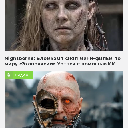
Nightborne: Бломкамп снял мини-фильм по
миру «Эхопраксии» Уоттса с помощью ИИ
Видео