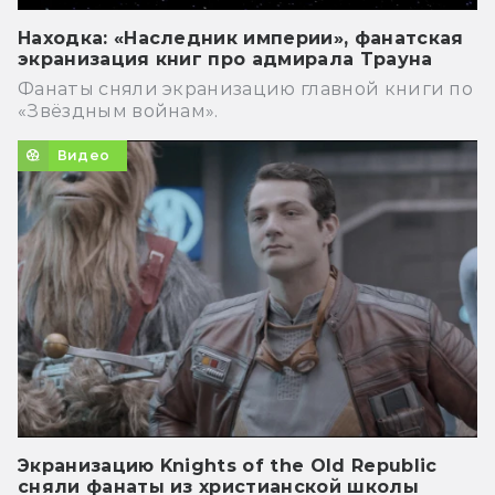
Находка: «Наследник империи», фанатская
экранизация книг про адмирала Трауна
Фанаты сняли экранизацию главной книги по
«Звёздным войнам».
Видео
Экранизацию Knights of the Old Republic
сняли фанаты из христианской школы