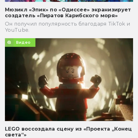
Мюзикл «Эпик» по «Одиссее» экранизирует
создатель «Пиратов Карибского моря»
Он получил популярность благодаря TikTok и
YouTube.
Видео
LEGO воссоздала сцену из «Проекта „Конец
света“»