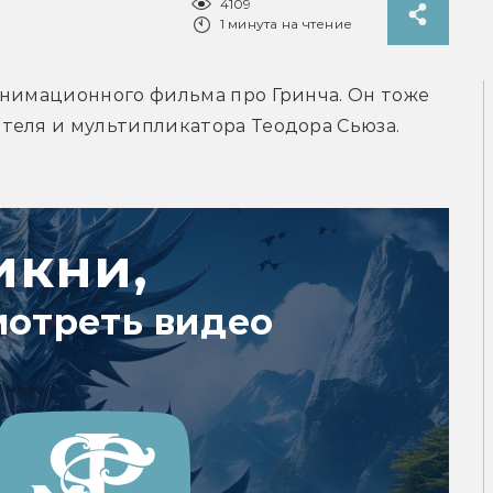
4109
1 минута на чтение
анимационного фильма про Гринча. Он тоже 
теля и мультипликатора Теодора Сьюза. 
икни,
мотреть видео