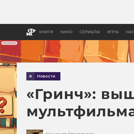
Какие
авгус
апока
детск
КНИГИ
КИНО
СЕРИАЛЫ
ИГРЫ
НА
РЕКЛАМА
Новости
«Гринч»: вы
мультфильма
Александр Стрепетилов