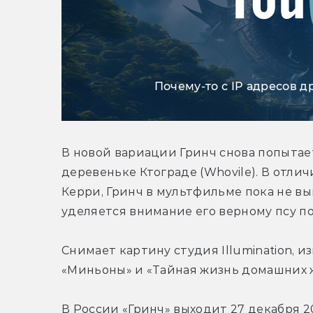
Почему-то с IP адресов д
В новой вариации Гринч снова попытае
деревеньке Ктограде (Whovile). В отли
Керри, Гринч в мультфильме пока не вы
уделяется внимание его верному псу по
Снимает картину студия Illumination, и
«Миньоны» и «Тайная жизнь домашних
В России «Гринч» выходит 27 декабря 2