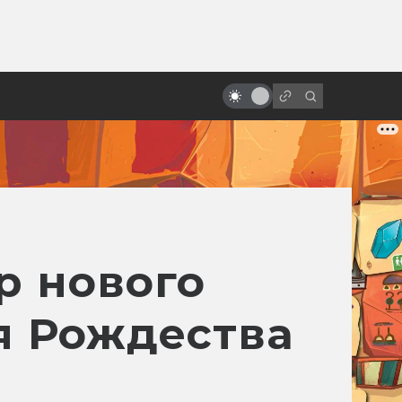
ы»:
ыло
«Люди Икс»: всё о фильмах серии
р нового
я Рождества