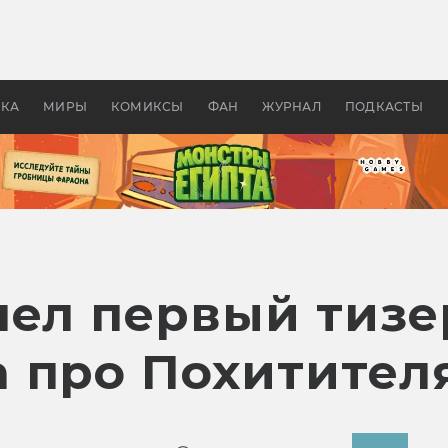
 фильмы смотреть в
Как создавались «Страшил
те 2026? В мире —
фильм, без которого не б
липсис, в России —
бы «Властелина колец»
ие комедии
УКА
МИРЫ
КОМИКСЫ
ФАН
ЖУРНАЛ
ПОДКАСТЫ
шел первый тизе
 про Похитител