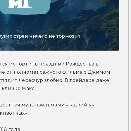
ругих стран ничего не тормозит
тся испортить праздник Рождества в 
чие от полнометражного фильма с Джимом 
глядит чересчур злобно. В трейлере даже 
 кличке Макс.
звестная мультфильмами «Гадкий я», 
 животных»
018 года