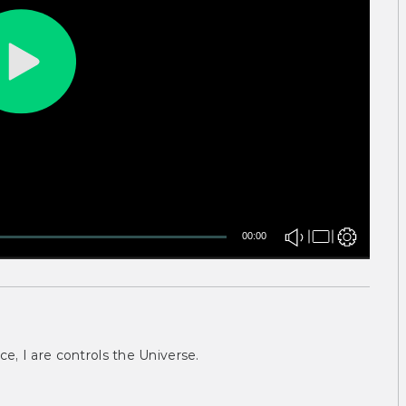
00:00
ce, I are controls the Universe.