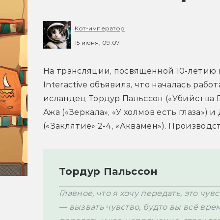
Кот-император
15 июня, 09:07
На трансляции, посвящённой 10-летию иг
Interactive объявила, что началась рабо
исландец Тордур Пальссон («Убийства В
Ажа («Зеркала», «У холмов есть глаза»)
(«Заклятие» 2-4, «Аквамен»). Производс
Тордур Пальссон
Главное, что я хочу передать, это чув
— вызвать чувство, будто вы всё врем