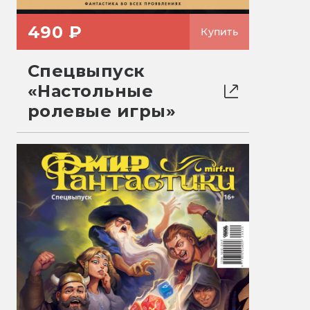
490 ₽
Купить
Спецвыпуск
«Настольные
ролевые игры»