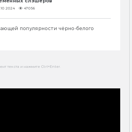
ременных слэшеров
.10.2024
47056
тающей популярности чёрно-белого 
т текста и нажмите Ctrl+Enter.