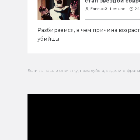
стал звездой сов
Евгений Шеянов
24
Разбираемся, в чём причина возрас
убийцы
Если вы нашли опечатку, пожалуйста, выделите фрагмен