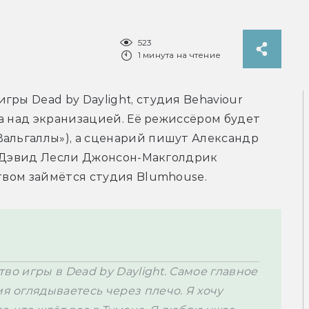
523
1 минута на чтение
ры Dead by Daylight, студия Behaviour 
та над экранизацией. Её режиссёром будет 
альгаллы»), а сценарий пишут Александр 
 и Дэвид Лесли Джонсон-Макголдрик 
твом займётся студия 
Blumhouse.
ство игры в Dead by Daylight. Самое главное 
я оглядываетесь через плечо. Я хочу 