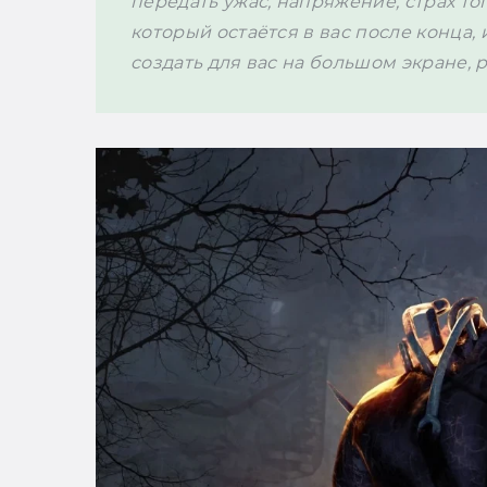
передать ужас, напряжение, страх того
который остаётся в вас после конца,