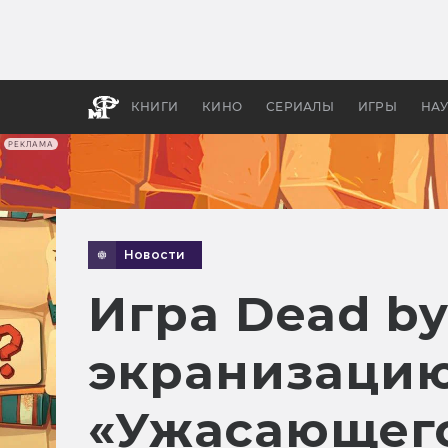
Какие
авгус
апока
детск
КНИГИ
КИНО
СЕРИАЛЫ
ИГРЫ
НА
РЕКЛАМА
Новости
Игра Dead by
экранизацию
«Ужасающег