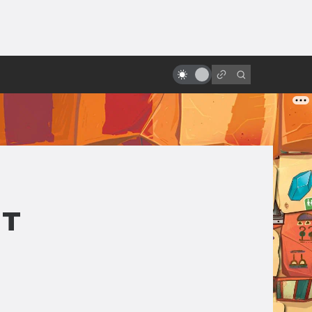
ы»:
«Последний единорог»: история
ыло
философской сказки в книгах и
кино
ит