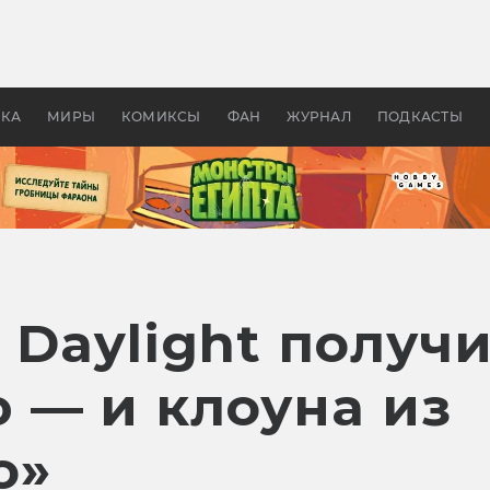
 фильмы смотреть в
Как создавались «Страшил
те 2026? В мире —
фильм, без которого не б
липсис, в России —
бы «Властелина колец»
ие комедии
УКА
МИРЫ
КОМИКСЫ
ФАН
ЖУРНАЛ
ПОДКАСТЫ
 Daylight получ
 — и клоуна из
о»