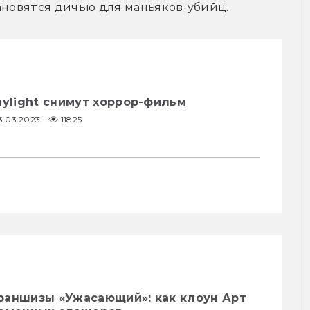
ановятся дичью для маньяков-убийц.
aylight снимут хоррор-фильм
3.03.2023
11825
раншизы «Ужасающий»: как клоун Арт