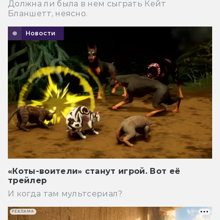
Должна ли была в нем сыграть Кейт
Бланшетт, неясно.
Новости
«Коты-воители» станут игрой. Вот её
трейлер
И когда там мультсериал?
РЕКЛАМА