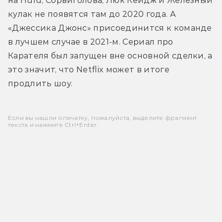
на Hulu, Сорвиголова, Люк Кейдж и Железный 
кулак не появятся там до 2020 года. А 
«Джессика Джонс» присоединится к команде 
в лучшем случае в 2021-м. Сериал про 
Карателя был запущен вне основной сделки, а 
это значит, что Netflix может в итоге 
продлить шоу.
Если вы нашли опечатку, пожалуйста, выделите фрагмент
текста и нажмите Ctrl+Enter.