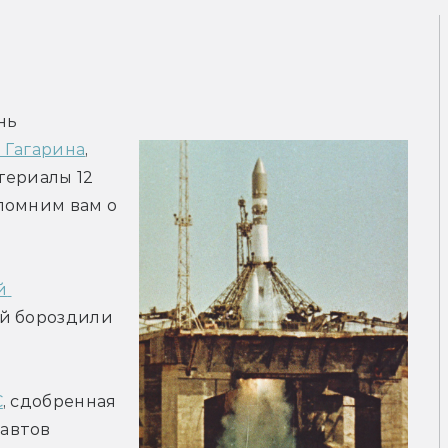
ь 
 Гагарина
, 
ериалы 12 
помним вам о 
 
ой бороздили 
С
, сдобренная 
автов 