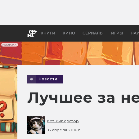
Какие
авгус
апока
детск
КНИГИ
КИНО
СЕРИАЛЫ
ИГРЫ
НА
РЕКЛАМА
Новости
Лучшее за н
Кот-император
18 апреля 2016 г.