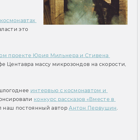
космонавтах 
власти это 
ом проекте Юрия Мильнера и Стивена 
ьфе Центавра массу микрозондов на скорости, 
шлогоднее 
интервью с космонавтом и 
нонсировали 
конкурс рассказов «Вместе в 
л наш постоянный автор 
Антон Первушин
.