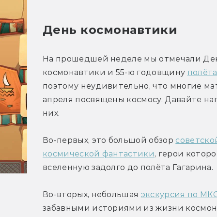
День космонавтики
На прошедшей неделе мы отмечали Ден
космонавтики и 55-ю годовщину 
полёта
поэтому неудивительно, что многие мат
апреля посвящены космосу. Давайте на
них.
Во-первых, это большой обзор 
советской
космической фантастики
, герои котор
вселенную задолго до полёта Гагарина.
Во-вторых, небольшая 
экскурсия по МК
забавными историями из жизни космон