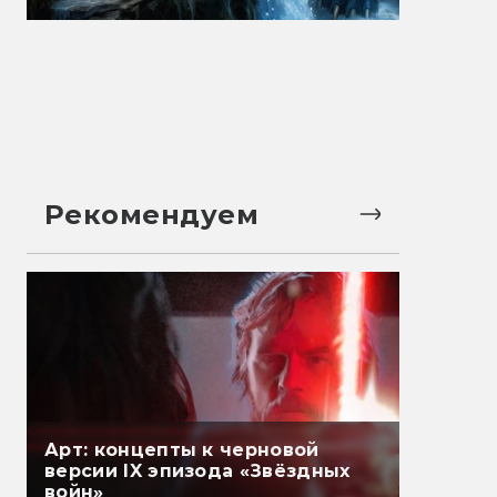
Рекомендуем
Арт: концепты к черновой
версии IX эпизода «Звёздных
войн»