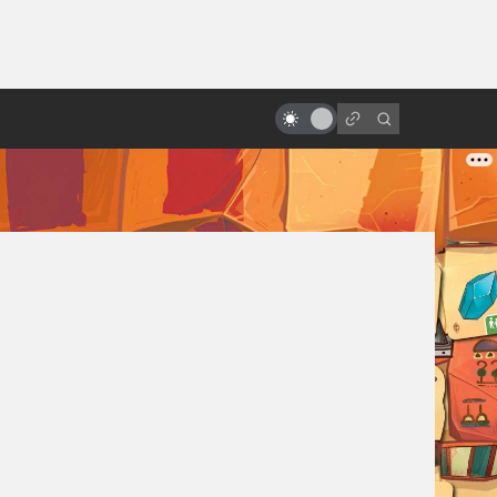
ы»:
ыло
Все фильмы про короля Артура