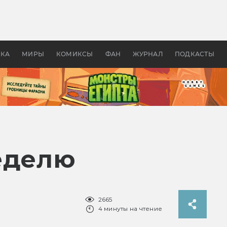
 фильмы смотреть в
Как создавались «Страшил
те 2026? В мире —
фильм, без которого не б
липсис, в России —
бы «Властелина колец»
ие комедии
УКА
МИРЫ
КОМИКСЫ
ФАН
ЖУРНАЛ
ПОДКАСТЫ
еделю
2665
4 минуты на чтение