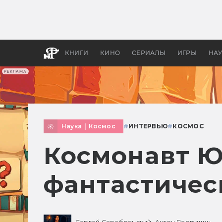
Какие
авгус
апока
детск
КНИГИ
КИНО
СЕРИАЛЫ
ИГРЫ
НА
РЕКЛАМА
Наука
|
Космос
#
ИНТЕРВЬЮ
#
КОСМОС
Космонавт Ю
фантастичес
Сергей Серебрянский,
Антон Первушин