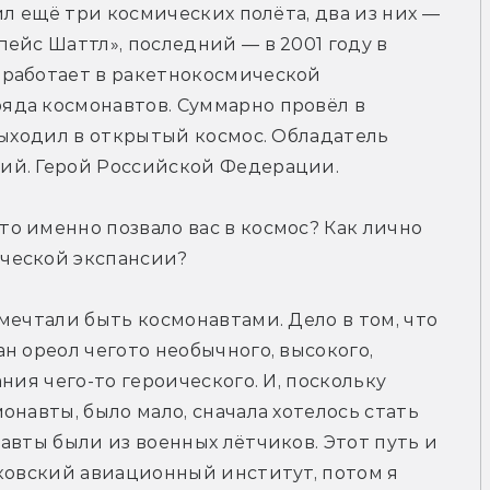
ил ещё три космических полёта, два из них — 
ейс Шаттл», последний — в 2001 году в 
работает в ракетнокосмической 
да космонавтов. Суммарно провёл в 
выходил в открытый космос. Обладатель 
ий. Герой Российской Федерации.
 именно позвало вас в космос? Как лично 
ческой экспансии?
мечтали быть космонавтами. Дело в том, что 
н ореол чегото необычного, высокого, 
ния чего-то героического. И, поскольку 
навты, было мало, сначала хотелось стать 
авты были из военных лётчиков. Этот путь и 
ковский авиационный институт, потом я 