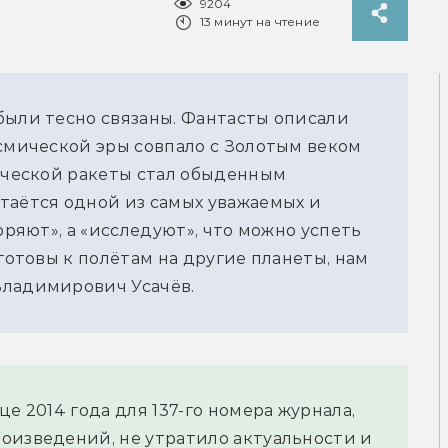
9204
13 минут на чтение
были тесно связаны. Фантасты описали
осмической эры совпало с Золотым веком
мической ракеты стал обыденным
таётся одной из самых уважаемых и
оряют», а «исследуют», что можно успеть
 готовы к полётам на другие планеты, нам
Владимирович Усачёв.
е 2014 года для 137-го номера журнала,
оизведений, не утратило актуальности и