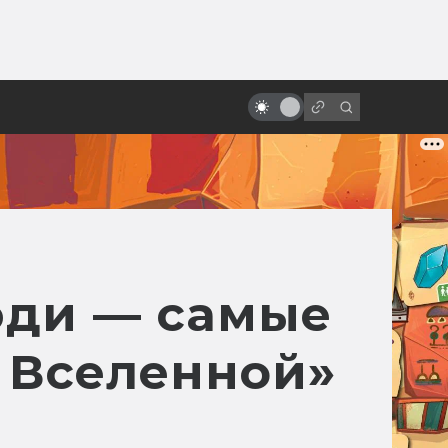
ы»:
ыло
Сцены, которые напугали нас по-
настоящему
юди — самые
 Вселенной»