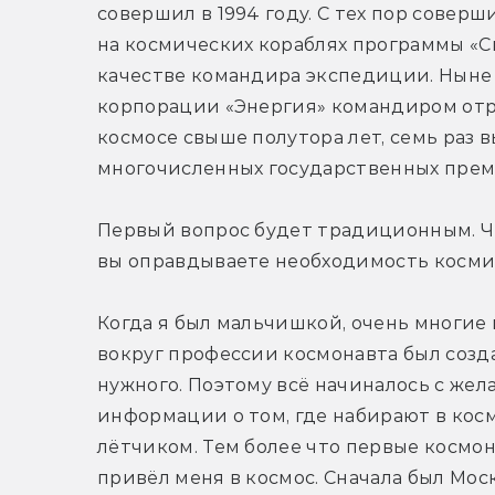
совершил в 1994 году. С тех пор соверш
на космических кораблях программы «Сп
качестве командира экспедиции. Ныне 
корпорации «Энергия» командиром отря
космосе свыше полутора лет, семь раз 
многочисленных государственных прем
Первый вопрос будет традиционным. Что
вы оправдываете необходимость косми
Когда я был мальчишкой, очень многие 
вокруг профессии космонавта был созда
нужного. Поэтому всё начиналось с жела
информации о том, где набирают в космо
лётчиком. Тем более что первые космон
привёл меня в космос. Сначала был Мос