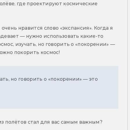
олёве, где проектируют космические 
 очень нравится слово «экспансия». Когда я 
адевает — нужно использовать какие-то 
мос, изучать, но говорить о «покорении» — 
можно покорить космос!
ть, но говорить о «покорении» — это
из полётов стал для вас самым важным? 