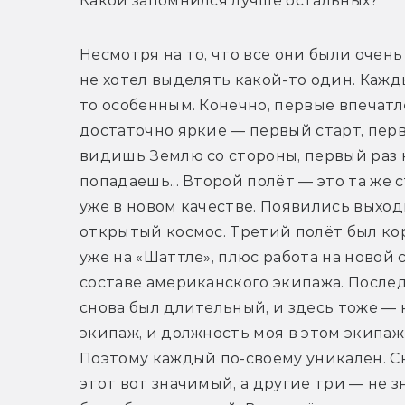
Какой запомнился лучше остальных?
Несмотря на то, что все они были очень 
не хотел выделять какой-то один. Кажд
то особенным. Конечно, первые впечатл
достаточно яркие — первый старт, перв
видишь Землю со стороны, первый раз 
попадаешь... Второй полёт — это та же с
уже в новом качестве. Появились выходы
открытый космос. Третий полёт был кор
уже на «Шаттле», плюс работа на новой с
составе американского экипажа. Послед
снова был длительный, и здесь тоже — 
экипаж, и должность моя в этом экипаже 
Поэтому каждый по-своему уникален. Ска
этот вот значимый, а другие три — не з