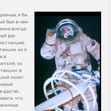
разные, я бы 
ый был в чём-
ения всегда 
ый раз 
на станцию 
танция, но я 
 в 
откий, но 
танции, в 
ний полёт 
новый 
другая... 
зать, что 
начимые, 