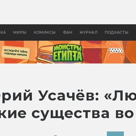
 фильмы смотреть в
Как создавались «Страшил
те 2026? В мире —
фильм, без которого не б
липсис, в России —
бы «Властелина колец»
ие комедии
УКА
МИРЫ
КОМИКСЫ
ФАН
ЖУРНАЛ
ПОДКАСТЫ
рий Усачёв: «Л
кие существа во