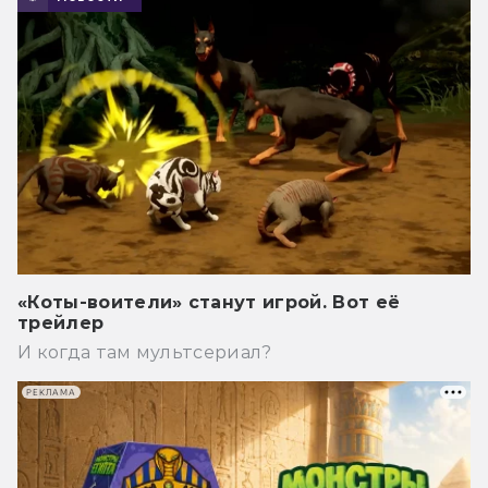
«Коты-воители» станут игрой. Вот её
трейлер
И когда там мультсериал?
РЕКЛАМА