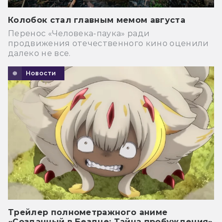
Колобок стал главным мемом августа
Перенос «Человека-паука» ради
продвижения отечественного кино оценили
далеко не все.
Новости
Трейлер полнометражного аниме
«Созданный в Бездне: Тайна пробуждения»