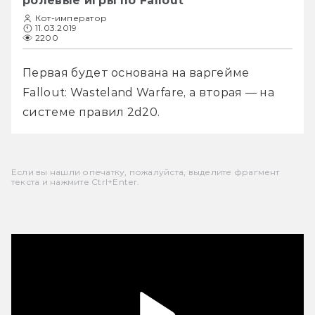
ролевые игры по Fallout
Кот-император
11.03.2019
2200
Первая будет основана на варгейме 
Fallout: Wasteland Warfare, а вторая — на 
системе правил 2d20.
Если вы нашли опечатку, пожалуйста, выделите фрагмент
текста и нажмите Ctrl+Enter.