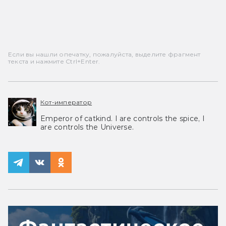
Если вы нашли опечатку, пожалуйста, выделите фрагмент
текста и нажмите Ctrl+Enter.
Кот-император
Emperor of catkind. I are controls the spice, I
are controls the Universe.