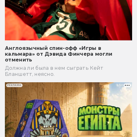
Англоязычный спин-офф «Игры в
кальмара» от Дэвида Финчера могли
отменить
Должна ли была в нем сыграть Кейт
Бланшетт, неясно.
РЕКЛАМА