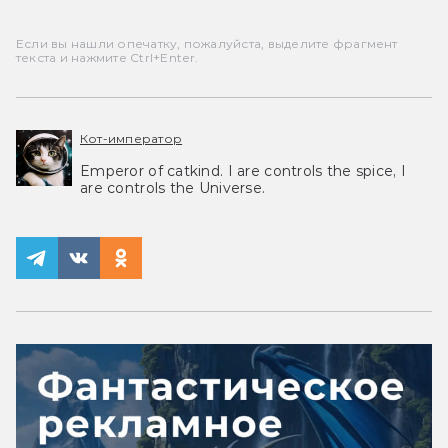
Если вы нашли опечатку, пожалуйста, выделите фрагмент
текста и нажмите Ctrl+Enter.
Кот-император
Emperor of catkind. I are controls the spice, I
are controls the Universe.