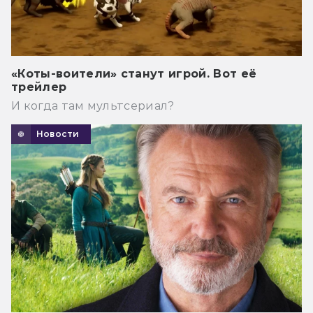
«Коты-воители» станут игрой. Вот её
трейлер
И когда там мультсериал?
Новости