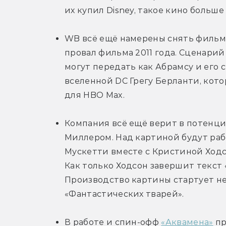
их купил Disney, такое кино больше
WB всё ещё намерены снять фильм 
провал фильма 2011 года. Сценарий
могут передать как Абрамсу и его 
вселенной DC Грегу Берланти, кот
для HBO Max.
Компания всё ещё верит в потенци
Миллером. Над картиной будут раб
Мускетти вместе с Кристиной Ходсо
Как только Ходсон завершит текст «
Производство картины стартует не
«Фантастических тварей».
В работе и спин-офф 
«Аквамена»
 п