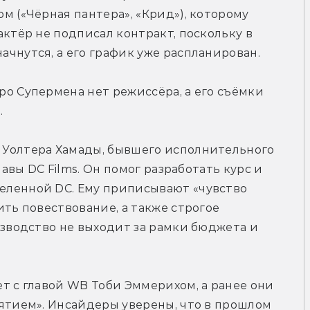
м («Чёрная пантера», «Крид»), которому 
ктёр не подписал контракт, поскольку в 
чнутся, а его график уже распланирован.
о Супермена нет режиссёра, а его съёмки 
.
Уолтера Хамады, бывшего исполнительного 
лавы DC Films. Он помог разработать курс и 
ленной DC. Ему приписывают «чувство 
ть повествование, а также строгое 
изводство не выходит за рамки бюджета и 
т с главой WB Тоби Эммерихом, а ранее они 
ятием». Инсайдеры уверены, что в прошлом 