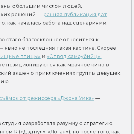
заны с большим числом людей, 
аких решений — 
ранняя публикация дат
о, как началась работа над сценариями.
о стало благосклоннее относиться к 
 явно не последняя такая картина. Скорее 
Хищные птицы»
 и 
«Отряд самоубийц» 
не позиционируются как мрачное кино в 
кий экшен о приключениях группы девушек, 
рию.
съёмок от режиссёра «Джона Уика»
 — 
з студия разработала разумную стратегию. 
м R («Дэдпул», «Логан»), но после того, как 