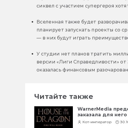
сиквел с участием супергероя хотят
Вселенная также будет разворачива
планирует запускать проекты со с
— в них будут играть преимуществ
У студии нет планов тратить милл
версии «Лиги Справедливости» от 
оказалась финансовым разочарова
Читайте также
WarnerMedia пред
заказала для него
Кот-император
30.1