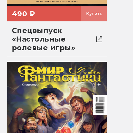
490 ₽
Купить
Спецвыпуск
«Настольные
ролевые игры»