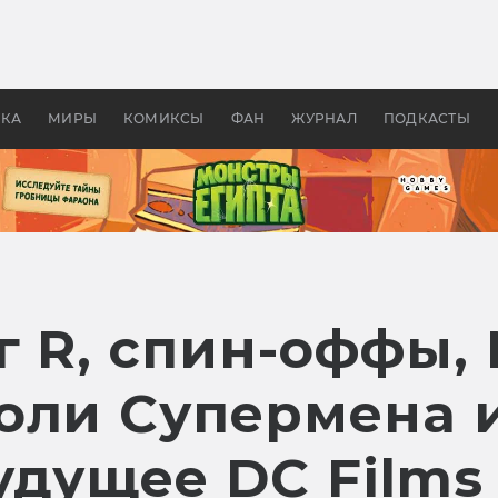
 фильмы смотреть в
Как создавались «Страшил
те 2026? В мире —
фильм, без которого не б
липсис, в России —
бы «Властелина колец»
ие комедии
УКА
МИРЫ
КОМИКСЫ
ФАН
ЖУРНАЛ
ПОДКАСТЫ
 R, спин-оффы, 
оли Супермена 
удущее DC Films