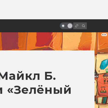
ы»:
ыло
Как снимали «Терминатор 2:
Судный день»
Майкл Б.
и «Зелёный