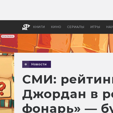
Какие
авгус
апока
детск
КНИГИ
КИНО
СЕРИАЛЫ
ИГРЫ
НА
РЕКЛАМА
Новости
СМИ: рейтинг
Джордан в р
фонарь» — б