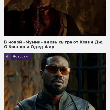
В новой «Мумии» вновь сыграют Кевин Дж.
О’Коннор и Одед Фер
Новости