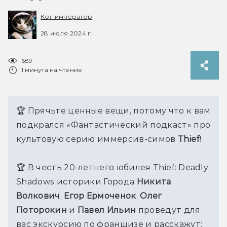
Кот-император
28 июля 2024 г.
689
1 минута на чтение
🏆 Прячьте ценные вещи, потому что к вам 
подкрался «Фантастический подкаст» про 
культовую серию иммерсив-симов 
Thief
!
🏆 В честь 20-летнего юбилея Thief: Deadly 
Shadows историки Города 
Никита 
Волкович
, 
Егор Ермоченок
, 
Олег 
Поторокин 
и 
Павел Ильин 
проведут для 
вас экскурсию по франшизе и расскажут: