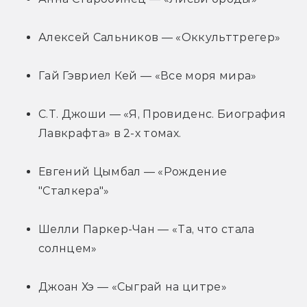
Алексей Сальников — «Оккульттрегер»
Гай Гэвриел Кей — «Все моря мира»
С.Т. Джоши — «Я, Провиденс. Биография 
Лавкрафта» в 2-х томах.
Евгений Цымбал — «Рождение 
"Сталкера"»
Шелли Паркер-Чан — «Та, что стала 
солнцем»
Джоан Хэ — «Сыграй на цитре»