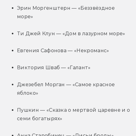
Эрин Моргенштерн — «Беззвёздное 
море»
Ти Джей Клун — «Дом в лазурном море»
Евгения Сафонова — «Некроманс»
Виктория Шваб — «Галант»
Джезебел Морган — «Самое красное 
яблоко»
Пушкин — «Сказка о мертвой царевне и о 
семи богатырях»
Анна Старобинец — «Лисьи броды»