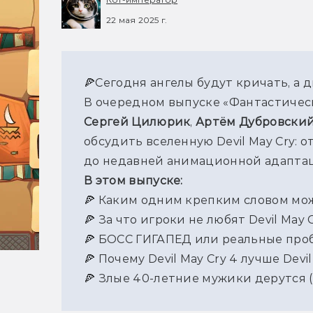
22 мая 2025 г.
🍕Сегодня ангелы будут кричать, а д
Сергей Цилюрик
, 
Артём Дубровский
обсудить вселенную Devil May Cry: о
до недавней анимационной адаптаци
В этом выпуске:
🍕 Каким одним крепким словом мож
🍕 За что игроки не любят Devil May C
🍕 БОСС ГИГАПЕД или реальные про
🍕 Почему Devil May Cry 4 лучше Devil 
🍕 Злые 40-летние мужики дерутся (