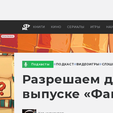
Какие
авгус
апока
детск
КНИГИ
КИНО
СЕРИАЛЫ
ИГРЫ
НА
РЕКЛАМА
Подкасты
#
ПОДКАСТ
#
ВИДЕОИГРЫ
#
СЛЭШ
Разрешаем дь
выпуске «Фа
Кот-император