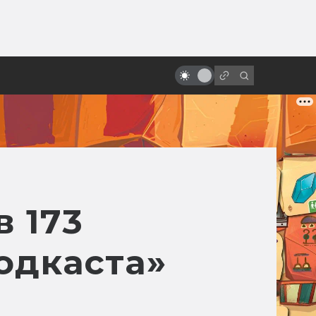
ы»:
ыло
Когда мне будет девяносто, я
хочу быть как Кристофер Ли
 173
одкаста»