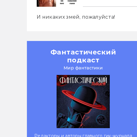
И никаких змей, пожалуйста!
Фантастический
подкаст
Мир фантастики
Редакторы и авторы главного гик-журнала