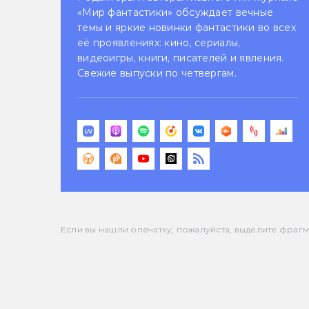
«Мир фантастики» обсуждает вечные
темы и яркие новинки фантастики во всех
её проявлениях: кино, сериалы,
видеоигры, книги, писателей и явления.
Свежие выпуски по четвергам.
Если вы нашли опечатку, пожалуйста, выделите фрагмен