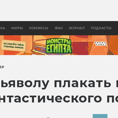
 фильмы смотреть в
Как создавались «Страшил
те 2026? В мире —
фильм, без которого не б
липсис, в России —
бы «Властелина колец»
ие комедии
УКА
МИРЫ
КОМИКСЫ
ФАН
ЖУРНАЛ
ПОДКАСТЫ
ЕР
яволу плакать в
нтастического п