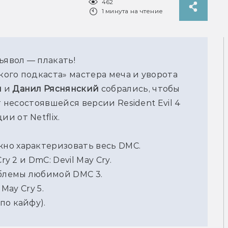
462
1 минута на чтение
ьявол — плакать!
В очередном выпуске «Фантастического подкаста» мастера меча и уворота 
 
и 
Данил Ряснянский
 собрались, чтобы 
т несостоявшейся версии Resident Evil 4 
и от Netflix.
но характеризовать весь DMC.
ry 2 и DmC: Devil May Cry.
блемы любимой DMC 3.
May Cry 5.
по кайфу).