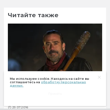
Читайте также
Мы используем cookie. Находясь на сайте вы
соглашаетесь на
обработку персональных
данных.
Вот почему Ниган назвал дубину
Принять
«Люсиль»
Кот-император
29.07.2016