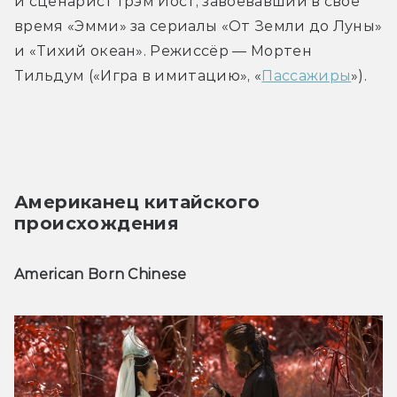
и сценарист Грэм Йост, завоевавший в своё 
время «Эмми» за сериалы «От Земли до Луны» 
и «Тихий океан». Режиссёр — Мортен 
Тильдум («Игра в имитацию», «
Пассажиры
»).
Американец китайского 
происхождения 
American Born Chinese