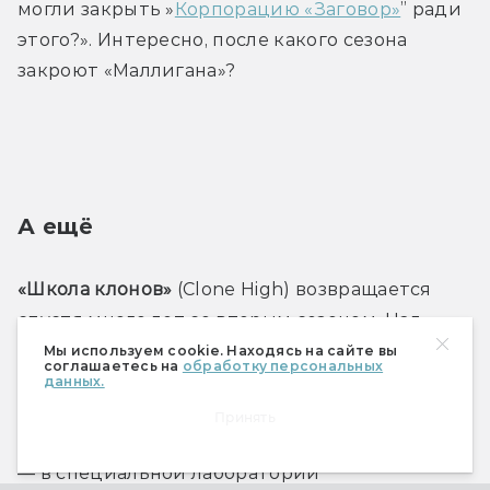
могли закрыть »
Корпорацию «Заговор»
” ради 
этого?». Интересно, после какого сезона 
закроют «Маллигана»?
А ещё
«Школа клонов»
 (Clone High) возвращается 
спустя много лет со вторым сезоном. Над 
первым в своё время работали Фил Лорд и 
Мы используем cookie. Находясь на сайте вы
соглашаетесь на
обработку персональных
Кристофер Миллер — ещё до того, как они 
данных.
стали популярны благодаря «Человеку-пауку: 
Принять
Через вселенные». Завязка осталась всё та же 
— в специальной лаборатории 