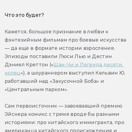
Что это будет? 
Кажется, большое признание в любви к 
фэнтезийным фильмам про боевые искусства 
— да ещё в формате истории взросления. 
Эпизоды поставили Люси Лью и Дестин 
Дэниел Креттон («
Шан-Чи и Легенда десяти 
колец
»), а шоураннером выступил Кельвин Ю, 
работавший над «Закусочной Боба» и 
«Центральным парком».
Сам первоисточник — завоевавший премию 
Эйснера комикс с тремя вроде бы разными 
историями: про китайского иммигранта, про 
американца китайского происхождения и 