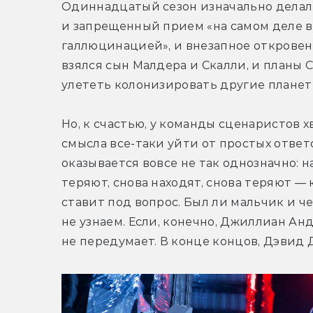
Одиннадцатый сезон изначально делал в
и запрещенный прием «на самом деле вс
галлюцинацией», и внезапное откровени
взялся сын Малдера и Скалли, и планы 
улететь колонизировать другие планеты
Но, к счастью, у команды сценаристов хв
смысла все-таки уйти от простых ответо
оказывается вовсе не так однозначно: н
теряют, снова находят, снова теряют — к
ставит под вопрос. Был ли мальчик и ч
не узнаем. Если, конечно, Джиллиан Анд
не передумает. В конце концов, Дэвид 