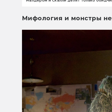
Малдером и Скалли делят только обидч
Мифология и монстры не