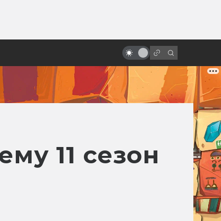
от
Kingsman: серия комиксов и
фильмов супершпионской
фантастики
му 11 сезон