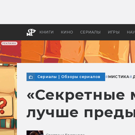
Как с
фильм
бы «В
КНИГИ
КИНО
СЕРИАЛЫ
ИГРЫ
НА
РЕКЛАМА
Сериалы
|
Обзоры сериалов
#
МИСТИКА
#
«Секретные м
лучше пред
Светлана Евсюкова