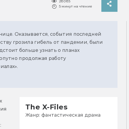
28085
5 минут на чтение
ьнице. Оказывается, события последней
еству грозила гибель от пандемии, были
дстоит больше узнать о планах
попутно продолжая работу
иалах».
 
The X-Files
ия 
Жанр: фантастическая драма
 