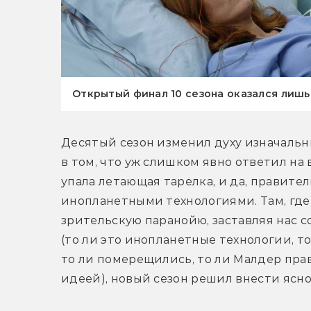
Открытый финал 10 сезона оказался лиш
Десятый сезон изменил духу изначальн
в том, что уж слишком явно ответил на 
упала летающая тарелка, и да, правите
инопланетными технологиями. Там, где
зрительскую паранойю, заставляя нас со
(то ли это инопланетные технологии, то
то ли померещились, то ли Малдер прав
идеей), новый сезон решил внести ясно