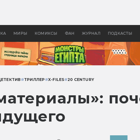
оздавались «Страшилы»:
«Одиссея» Нолана: что эт
, без которого не было
фильм сделал с Гомером и
ластелина колец»
Древней Грецией
УКА
МИРЫ
КОМИКСЫ
ФАН
ЖУРНАЛ
ПОДКАСТЫ
ДЕТЕКТИВ
#
ТРИЛЛЕР
#
X-FILES
#
20 CENTURY
атериалы»: поче
ыдущего