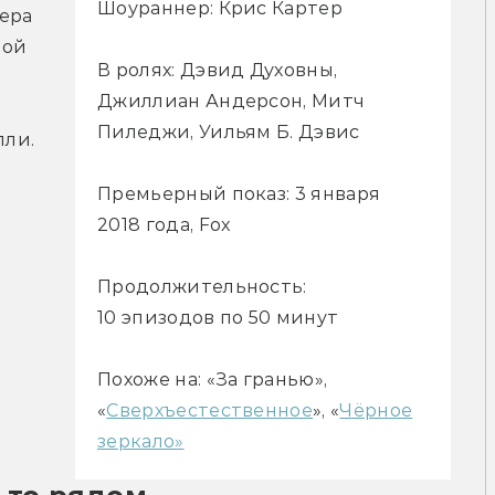
Шоураннер: Крис Картер
ера 
ой 
В ролях: Дэвид Духовны,
Джиллиан Андерсон, Митч
Пиледжи, Уильям Б. Дэвис
лли.
Премьерный показ: 3 января
2018 года, Fox
Продолжительность:
10 эпизодов по 50 минут
Похоже на: «За гранью»,
«
Сверхъестественное
», «
Чёрное
зеркало»