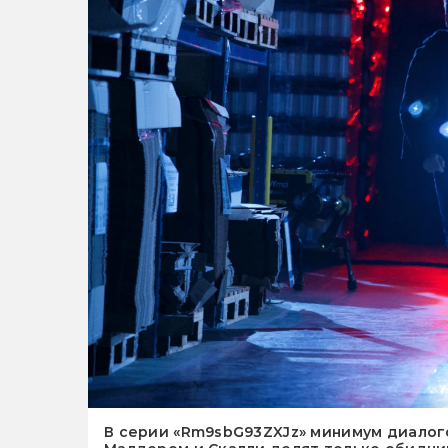
В серии «Rm9sbG93ZXJz» минимум диалого