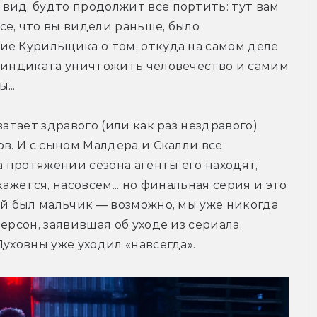
ид, будто продолжит все портить: тут вам 
е, что вы видели раньше, было 
е Курильщика о том, откуда на самом деле 
Синдиката уничтожить человечество и самим 
...
атает здравого (или как раз нездравого) 
в. И с сыном Малдера и Скалли все 
а протяжении сезона агенты его находят, 
ажется, насовсем... но финальная серия и это 
ей был мальчик — возможно, мы уже никогда 
ерсон, заявившая об уходе из сериала, 
Духовны уже уходил «навсегда».