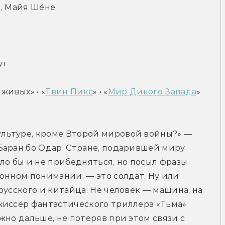
н, Майя Шёне
ут
 живых» • «
Твин Пикс
» • «
Мир Дикого Запада
»
льтуре, кроме Второй мировой войны?» — 
аран бо Одар. Стране, подарившей миру 
ло бы и не прибедняться, но посыл фразы 
онном понимании, — это солдат. Ну или 
усского и китайца. Не человек — машина, на 
жиссёр фантастического триллера «Тьма» 
но дальше, не потеряв при этом связи с 