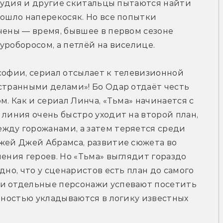
лаудия и другие скитальцы пытаются найти 
пошло наперекосяк. Но все попытки 
чены — время, бывшее в первом сезоне 
уроборосом, а петлёй на виселице.
софии, сериал отсылает к телевизионной 
странными делами»! Бо Одар отдаёт честь 
м. Как и сериал Линча, «Тьма» начинается с 
 линия очень быстро уходит на второй план, 
жду горожанами, а затем теряется среди 
жей Джей Абрамса, развитие сюжета во 
ения героев. Но «Тьма» выглядит гораздо 
дно, что у сценаристов есть план до самого 
и отдельные персонажи успевают посетить 
лностью укладываются в логику известных 