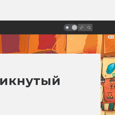
ы»:
ыло
Как смотрится «Месть ситхов»
спустя двадцать лет?
оникнутый