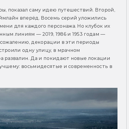
ы, показал саму идею путешествий. Второй, 
ймлайн вперёд. Восемь серий уложились 
ени для каждого персонажа. Но клубок их 
нным линиям — 2019, 1986 и 1953 годам — 
К сожалению, декорации в эти периоды 
троили одну улицу, в мрачном 
а развалин. Да и покидают новые локации 
 лучшему: восьмидесятые и современность в 