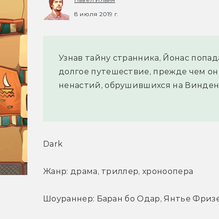
8 июля 2019 г.
Узнав тайну странника, Йонас попад
долгое путешествие, прежде чем он
ненастий, обрушившихся на Винден…
Dark
Жанр: драма, триллер, хроноопера
Шоураннер: Баран бо Одар, Янтье Фриз