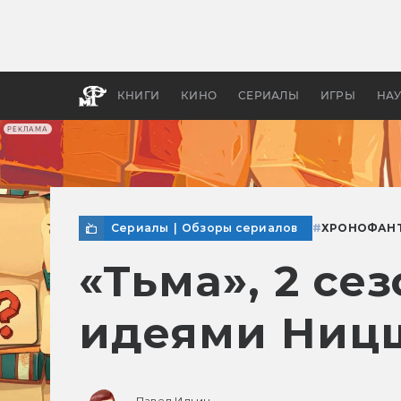
Какие
авгус
апока
детск
КНИГИ
КИНО
СЕРИАЛЫ
ИГРЫ
НА
РЕКЛАМА
Сериалы
|
Обзоры сериалов
#
ХРОНОФАН
«Тьма», 2 се
идеями Ниц
Павел Ильин