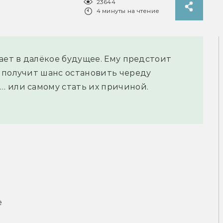
23644
4 минуты на чтение
ает в далёкое будущее. Ему предстоит
 получит шанс остановить череду
 или самому стать их причиной.
е