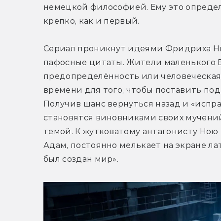
немецкой философией. Ему это определё
крепко, как и первый.
Сериал проникнут идеями Фридриха Ниц
пафосные цитаты. Жители маленького В
предопределённость или человеческая в
времени для того, чтобы поставить под
Получив шанс вернуться назад и «испр
становятся виновниками своих мучений.
темой. К жутковатому антагонисту Ною
Адам, постоянно мелькает на экране лат
был создан мир».