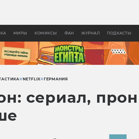
 фильмы смотреть в
Как создавались «Страшил
те 2026? В мире —
фильм, без которого не б
липсис, в России —
бы «Властелина колец»
ие комедии
УКА
МИРЫ
КОМИКСЫ
ФАН
ЖУРНАЛ
ПОДКАСТЫ
ТАСТИКА
#
NETFLIX
#
ГЕРМАНИЯ
зон: сериал, пр
ше