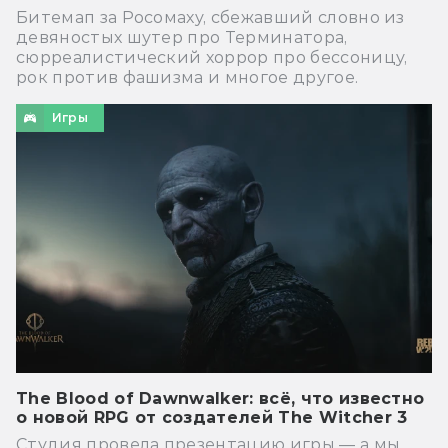
Битемап за Росомаху, сбежавший словно из
девяностых шутер про Терминатора,
сюрреалистический хоррор про бессоницу,
рок против фашизма и многое другое.
Игры
The Blood of Dawnwalker: всё, что известно
о новой RPG от создателей The Witcher 3
Студия провела презентацию игры — а мы