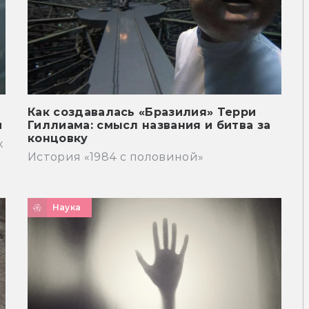
Как создавалась «Бразилия» Терри
и
Гиллиама: смысл названия и битва за
концовку
х
История «1984 с половиной»
Наука