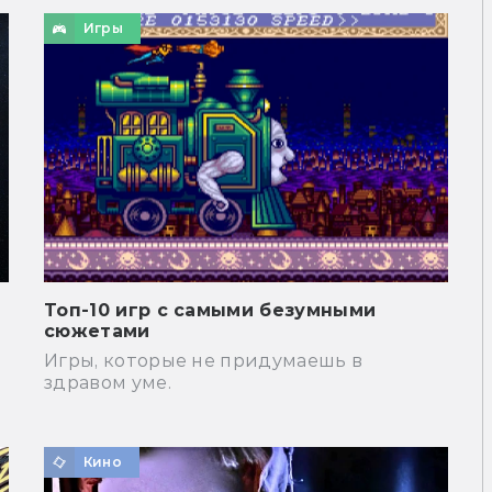
Игры
Топ-10 игр с самыми безумными
сюжетами
Игры, которые не придумаешь в
здравом уме.
Кино