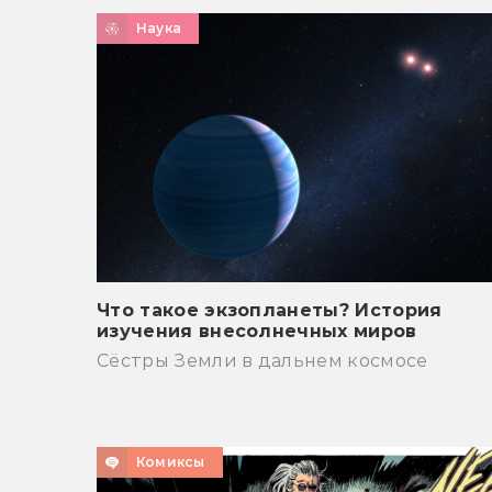
Наука
Что такое экзопланеты? История
изучения внесолнечных миров
Сёстры Земли в дальнем космосе
Комиксы