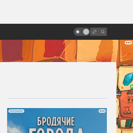
ы»:
ыло
«Гарри Поттер»: все фильмы от
худшего к лучшему
РЕКЛАМА