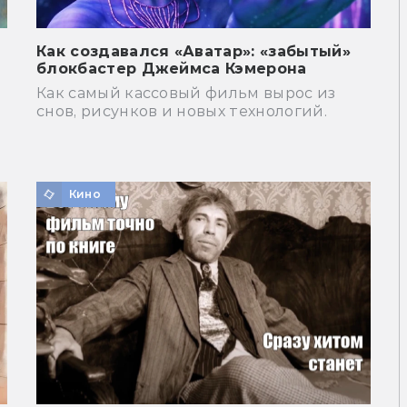
Как создавался «Аватар»: «забытый»
блокбастер Джеймса Кэмерона
Как самый кассовый фильм вырос из
снов, рисунков и новых технологий.
Кино