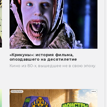
«Крикуны»: история фильма,
опоздавшего на десятилетие
Кино из 80-х, вышедшее не в свою эпоху.
РЕКЛАМА