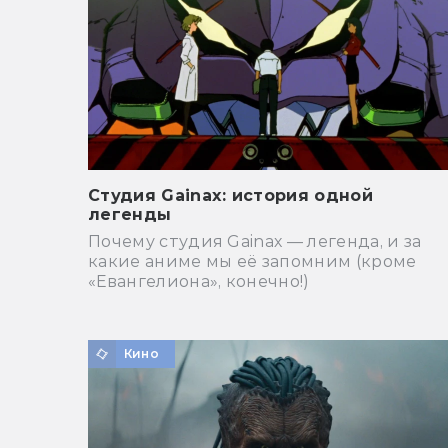
Студия Gainax: история одной
легенды
Почему студия Gainaх — легенда, и за
какие аниме мы её запомним (кроме
«Евангелиона», конечно!)
Кино