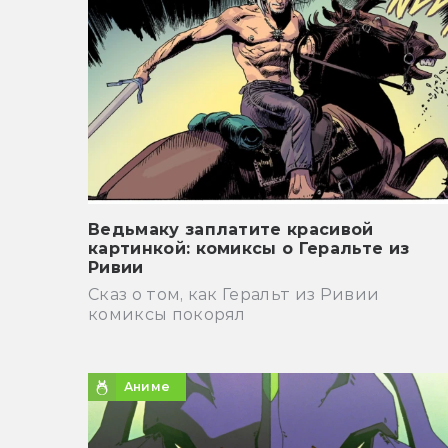
Ведьмаку заплатите красивой
картинкой: комиксы о Геральте из
Ривии
Сказ о том, как Геральт из Ривии
комиксы покорял
Аниме