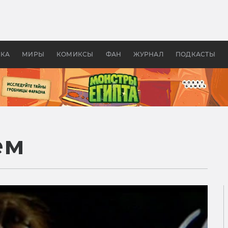
 фильмы смотреть в
Как создавались «Страшил
те 2026? В мире —
фильм, без которого не б
липсис, в России —
бы «Властелина колец»
ие комедии
УКА
МИРЫ
КОМИКСЫ
ФАН
ЖУРНАЛ
ПОДКАСТЫ
ем