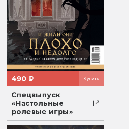
490 ₽
Купить
Спецвыпуск
«Настольные
ролевые игры»