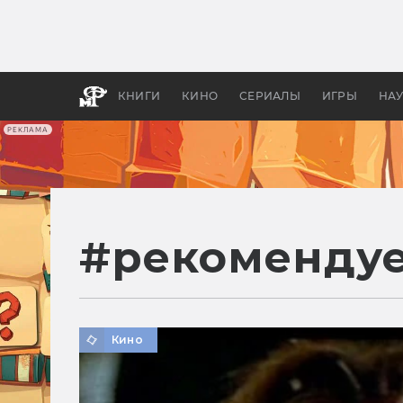
Какие
авгус
апока
детск
КНИГИ
КИНО
СЕРИАЛЫ
ИГРЫ
НА
РЕКЛАМА
#
рекоменду
Кино