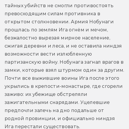
тайных убийств не смогли противостоять 
превосходящим силам противника в 
открытом столкновении. Армия Нобунаги 
прошлась по землям Ига огнём и мечом, 
безжалостно вырезая мирное население, 
сжигая деревни и леса, и не оставила ниндзя 
возможности вести излюбленную 
партизанскую войну. Нобунага загнал врагов в 
замки, которые взял штурмом один за другим. 
Почти все выжившие воины Ига после этого 
укрылись в крепости-монастыре, где сгорели 
заживо: их убежище обстреляли 
зажигательными снарядами. Уцелевшие 
предпочли залечь на дно подальше от 
родной провинции, и официально ниндзя 
Ига перестали существовать.