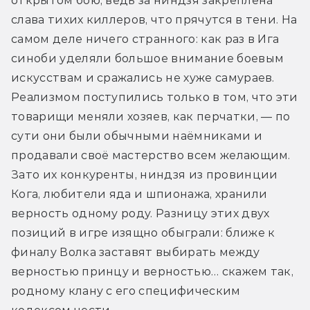
открытом бою, ведь за ниндзя закреплена 
слава тихих киллеров, что прячутся в тени. На 
самом деле ничего странного: как раз в Ига 
cиноби уделяли большое внимание боевым 
искусствам и сражались не хуже самураев. 
Реализмом поступились только в том, что эти 
товарищи меняли хозяев, как перчатки, — по 
сути они были обычными наёмниками и 
продавали своё мастерство всем желающим. 
Зато их конкуренты, ниндзя из провинции 
Кога, любители яда и шпионажа, хранили 
верность одному роду. Разницу этих двух 
позиций в игре изящно обыграли: ближе к 
финалу Волка заставят выбирать между 
верностью принцу и верностью… скажем так, 
родному клану с его специфическим 