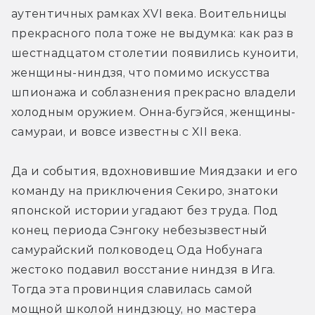
аутентичных рамках XVI века. Воительницы 
прекрасного пола тоже не выдумка: как раз в 
шестнадцатом столетии появились куноити, 
женщины-ниндзя, что помимо искусства 
шпионажа и соблазнения прекрасно владели 
холодным оружием. Онна-бугэйся, женщины-
самураи, и вовсе известны с XII века.
Да и события, вдохновившие Миядзаки и его 
команду на приключения Секиро, знатоки 
японской истории угадают без труда. Под 
конец периода Сэнгоку небезызвестный 
самурайский полководец Ода Нобунага 
жестоко подавил восстание ниндзя в Ига. 
Тогда эта провинция славилась самой 
мощной школой ниндзюцу, но мастера 