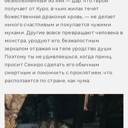
безболезненный из них — дар, что герой 
получает от Куро, в чьих жилах течёт 
божественная драконья кровь, — не делает 
никого счастливым и покупается чужими 
муками. Другие вовсе превращают человека в 
монстра, уродуют его, безжалостным 
зеркалом отражая на теле уродство души. 
Поэтому ты не удивляешься, когда принц 
просит Секиро сделать его обычным 
смертным и покончить с проклятием, что 
расползается по стране, как чума.