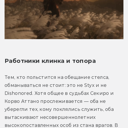
Работники клинка и топора
Тем, кто польстится на обещание стелса, 
обманываться не стоит: это не Styx и не 
Dishonored. Хотя общее в судьбах Секиро и 
Корво Аттано прослеживается — оба не 
уберегли тех, кому поклялись служить, оба 
вытаскивают несовершеннолетних 
высокопоставленных особ из стана врагов. В 