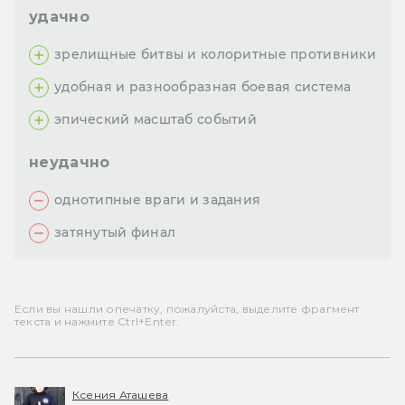
удачно
зрелищные битвы и колоритные противники
удобная и разнообразная боевая система
эпический масштаб событий
неудачно
однотипные враги и задания
затянутый финал
Если вы нашли опечатку, пожалуйста, выделите фрагмент
текста и нажмите Ctrl+Enter.
Ксения Аташева