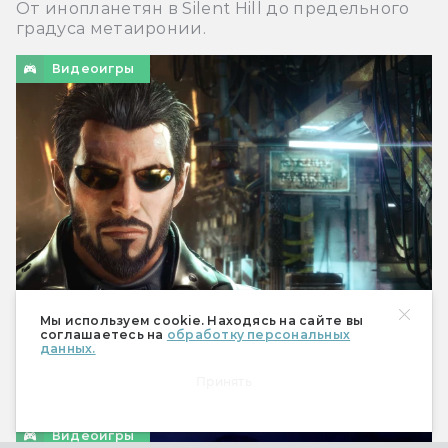
От инопланетян в Silent Hill до предельного
градуса метаиронии.
Видеоигры
Мы используем cookie. Находясь на сайте вы
соглашаетесь на
обработку персональных
Пророчества Deus Ex: как классическая
данных.
серия предсказала наше настоящее
Принять
И в чём её создатели ошибались.
Видеоигры