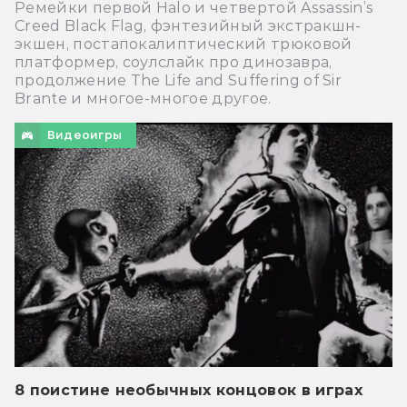
Ремейки первой Halo и четвертой Assassin’s
Creed Black Flag, фэнтезийный экстракшн-
экшен, постапокалиптический трюковой
платформер, соулслайк про динозавра,
продолжение The Life and Suffering of Sir
Brante и многое-многое другое.
Видеоигры
8 поистине необычных концовок в играх