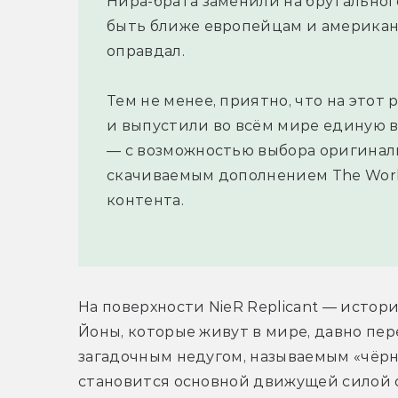
Нира-брата заменили на брутальног
быть ближе европейцам и американц
оправдал.
Тем не менее, приятно, что на этот 
и выпустили во всём мире единую в
— с возможностью выбора оригиналь
скачиваемым дополнением The World 
контента.
На поверхности NieR Replicant — истори
Йоны, которые живут в мире, давно пер
загадочным недугом, называемым «чёрны
становится основной движущей силой 