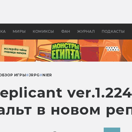
оздавались «Страшилы»:
«Одиссея» Нолана: что эт
, без которого не было
фильм сделал с Гомером и
ластелина колец»
Древней Грецией
УКА
МИРЫ
КОМИКСЫ
ФАН
ЖУРНАЛ
ПОДКАСТЫ
ОБЗОР ИГРЫ
#
JRPG
#
NIER
plicant ver.1.22
альт в новом ре