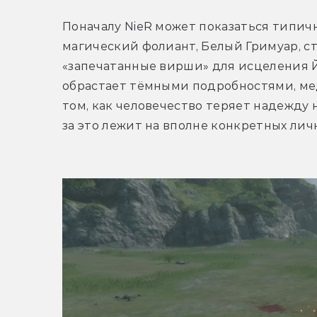
Поначалу NieR может показаться типичн
магический фолиант, Белый Гримуар, ст
«запечатанные вирши» для исцеления Й
обрастает тёмными подробностями, мед
том, как человечество теряет надежду 
за это лежит на вполне конкретных лич