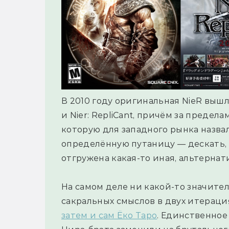
В 2010 году оригинальная NieR вышла
и Nier: RepliCant, причём за предел
которую для западного рынка назвал
определённую путаницу — дескать, 
отгружена какая-то иная, альтернат
На самом деле ни какой-то значите
сакральных смыслов в двух итераци
затем и сам Ёко Таро
. Единственное