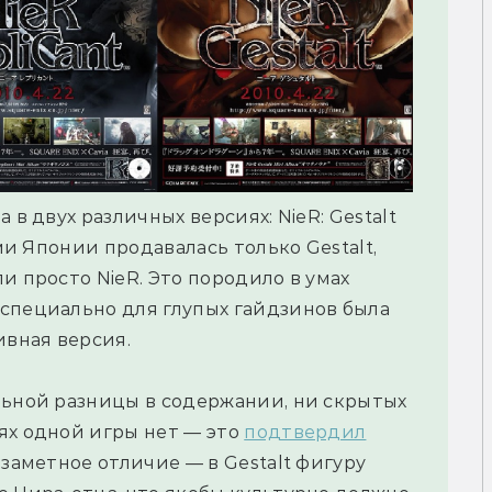
 в двух различных версиях: NieR: Gestalt
ами Японии продавалась только Gestalt,
и просто NieR. Это породило в умах
специально для глупых гайдзинов была
ивная версия.
льной разницы в содержании, ни скрытых
ях одной игры нет — это
подтвердил
 заметное отличие — в Gestalt фигуру