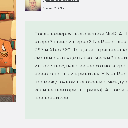
5 мая 2021 г.
После невероятного успеха NieR: Au
второй шанс и первой NieR — ролев
PS3 и Xbox360. Тогда за страшнень
смогли разглядеть творческий гени
игроки покупали её неохотно, а кри
неказистость и кривизну. У Nier Repl
промежуточном положении между ре
если не повторить триумф Automata
поклонников.