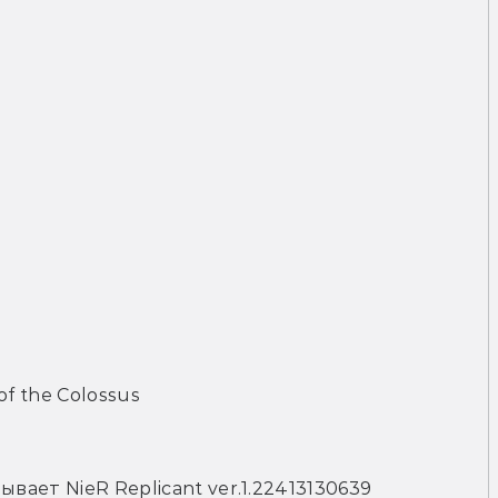
 of the Colossus
вает NieR Replicant ver.1.22413130639 