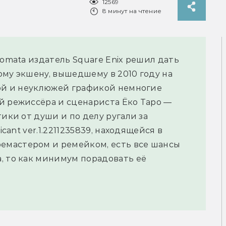
12569
8 минут на чтение
tomata издатель Square Enix решил дать
ому экшену, вышедшему в 2010 году на
кой и неуклюжей графикой немногие
й режиссёра и сценариста Ёко Таро —
тики от души и по делу ругали за
icant ver.1.2211235839, находящейся в
мастером и ремейком, есть все шансы
, то как минимум порадовать её