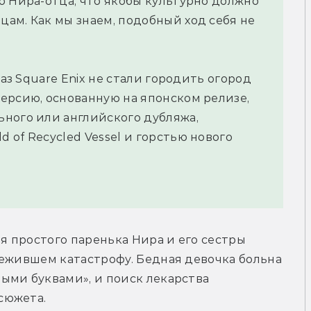
о Нира-отца, что якобы культурно должно
ам. Как мы знаем, подобный ход себя не
раз Square Enix не стали городить огород
ерсию, основанную на японском релизе,
ного или английского дубляжа,
of Recycled Vessel и горстью нового
я простого паренька Нира и его сестры 
ежившем катастрофу. Бедная девочка больна 
ми буквами», и поиск лекарства 
сюжета.