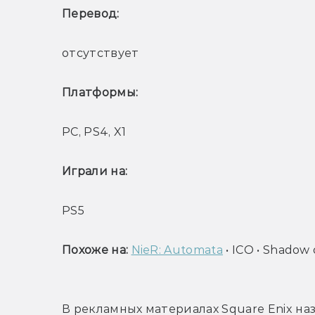
Перевод: 
отсутствует
Платформы: 
PC, PS4, X1
Играли на: 
PS5
Похоже на: 
NieR: Automata
 • ICO • Shadow
В рекламных материалах Square Enix назы