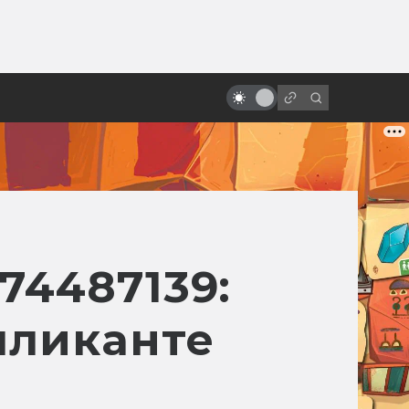
от
«Нечто»: самый ненавистный
культовый фильм
474487139:
пликанте