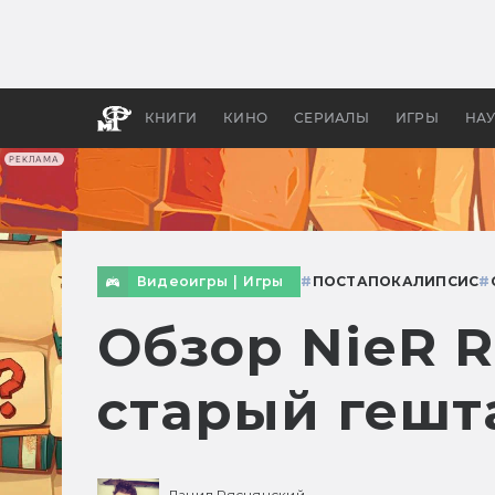
Как с
фильм
бы «В
КНИГИ
КИНО
СЕРИАЛЫ
ИГРЫ
НА
РЕКЛАМА
Видеоигры
|
Игры
#
ПОСТАПОКАЛИПСИС
#
Обзор NieR Re
старый гешт
Данил Ряснянский