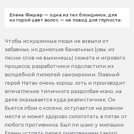
Елена Фишер — одна из тех блондинок, для
которой цвет волос — не повод для глупости.
Чтобы искушенные люди не взвыли от 
забавных, но донельзя банальных (увы, из 
песни слов не выкинешь) сюжета и игрового 
процесса, разработчики подсластили их 
волшебной пилюлей самоиронии. Главный 
герой Натан очень хорош: хоть и производит 
впечатление типичного раздолбая-мачо, на 
деле оказывается куда реалистичнее. Он 
бьется лбом о косяки, оступается на ровном 
месте и может здорово схлопотать в пятак от 
любого противника. Был ли шанс у милашки 
Елены устоять перед очарованием такого 