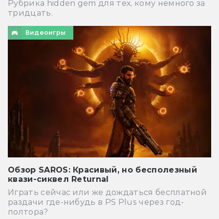
Рубрика hidden gem для тех, кому немного за
тридцать.
Видеоигры
Обзор SAROS: Красивый, но бесполезный
квази-сиквел Returnal
Играть сейчас или же дождаться бесплатной
раздачи где-нибудь в PS Plus через год-
полтора?