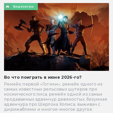
Видеоигры
Во что поиграть в июне 2026-го?
Ремейк первой «Готики», ремейк одного из
самых известных рельсовых шутеров про
космического лиса, ремейк одной из самых
продаваемых адвенчур девяностых, безумная
адвенчура про Шерлока Холмса, выживач с
дирижаблями и многое-многое другое.