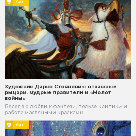
Арт
Художник Дарко Стоянович: отважные
рыцари, мудрые правители и «Молот
войны»
Беседа о любви к фэнтези, пользе критики и
работе масляными красками
Арт