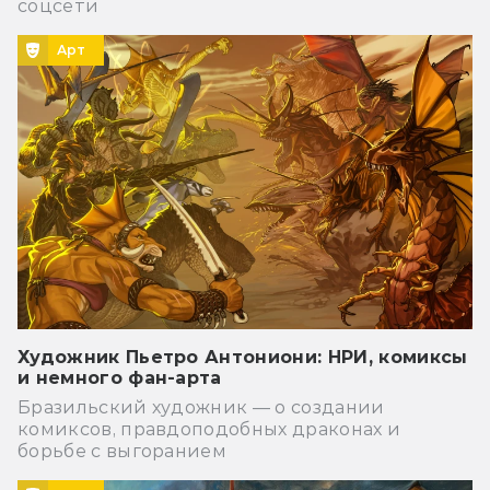
соцсети
Арт
Художник Пьетро Антониони: НРИ, комиксы
и немного фан-арта
Бразильский художник — о создании
комиксов, правдоподобных драконах и
борьбе с выгоранием