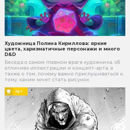
Художница Полина Кириллова: яркие
цвета, харизматичные персонажи и много
D&D
Беседа о самом главном враге художника, об
отличиях иллюстрации и концепт-арта, а
также о том, почему важно прислушиваться к
тому, каким хочет стать рисунок
Арт