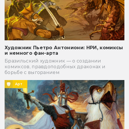
Художник Пьетро Антониони: НРИ, комиксы
и немного фан-арта
Бразильский художник — о создании
комиксов, правдоподобных драконах и
борьбе с выгоранием
Арт