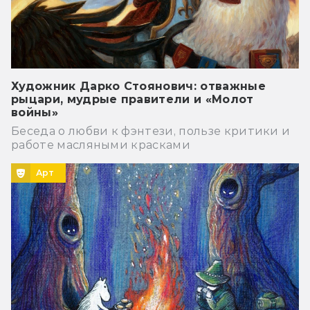
Художник Дарко Стоянович: отважные
рыцари, мудрые правители и «Молот
войны»
Беседа о любви к фэнтези, пользе критики и
работе масляными красками
Арт