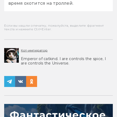
время охотится на троллей.
Если вы нашли опечатку, пожалуйста, выделите фрагмент
текста и нажмите Ctrl+Enter.
Кот-император
Emperor of catkind. I are controls the spice, I
are controls the Universe.