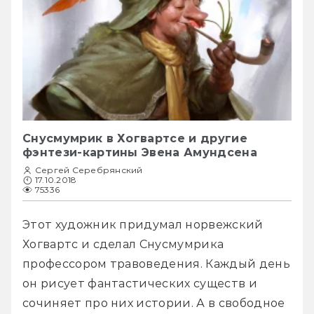
Снусмумрик в Хогвартсе и другие
фэнтези-картины Эвена Амундсена
Сергей Серебрянский
17.10.2018
75336
Этот художник придумал норвежский 
Хогвартс и сделал Снусмумрика 
профессором травоведения. Каждый день 
он рисует фантастических существ и 
сочиняет про них истории. А в свободное 