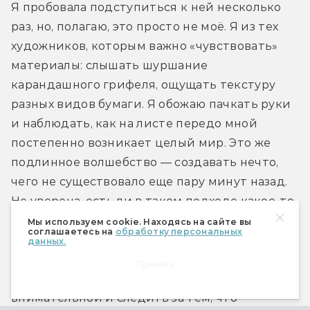
Я пробовала подступиться к ней несколько 
раз, но, полагаю, это просто не моё. Я из тех 
художников, которым важно «чувствовать» 
материалы: слышать шуршание 
карандашного грифеля, ощущать текстуру 
разных видов бумаги. Я обожаю пачкать руки 
и наблюдать, как на листе передо мной 
постепенно возникает целый мир. Это же 
подлинное волшебство — создавать нечто, 
чего не существовало еще пару минут назад. 
Не уверена, есть ли в таком подходе какое-то 
преимущество, но удовольствие — наверняка.
Мы используем cookie. Находясь на сайте вы
соглашаетесь на
обработку персональных
данных.
Когда я рисую акварелью, то сосредоточена 
Принять
на настоящем моменте — нужно быть 
внимательной и следить за тем, что 