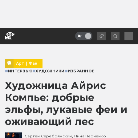
Арт
|
Фан
#
ИНТЕРВЬЮ
#
ХУДОЖНИКИ
#
ИЗБРАННОЕ
Художница Айрис
Компье: добрые
эльфы, лукавые феи и
оживающий лес
Сергей Серебрянский,
Нина Перченко