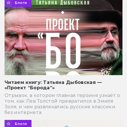
Блоги
Читаем книгу: Татьяна Дыбовская —
«Проект “Борода”»
Отрывок, в котором главная героиня узнаёт о
том, как Лев Толстой превратился в Эмиля
Золя, и чем развлекались русские классики
без интернета
Блоги