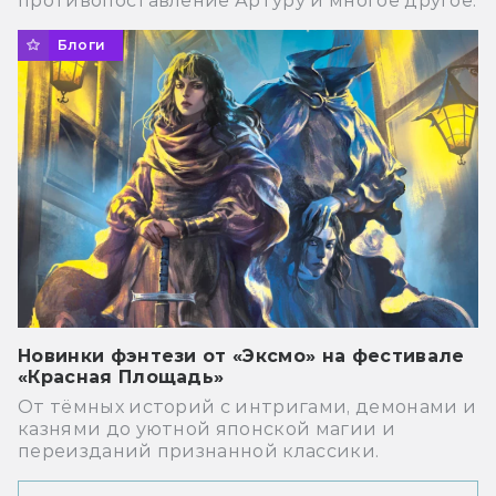
противопоставление Артуру и многое другое.
Блоги
Новинки фэнтези от «Эксмо» на фестивале
«Красная Площадь»
От тёмных историй с интригами, демонами и
казнями до уютной японской магии и
переизданий признанной классики.