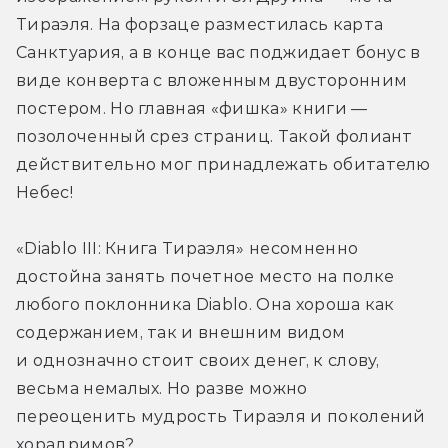
Тираэля. На форзаце разместилась карта 
Санктуария, а в конце вас поджидает бонус в 
виде конверта с вложенным двусторонним 
постером. Но главная «фишка» книги — 
позолоченный срез страниц. Такой фолиант 
действительно мог принадлежать обитателю 
Небес!
«Diablo III: Книга Тираэля» несомненно 
достойна занять почетное место на полке 
любого поклонника Diablo. Она хороша как 
содержанием, так и внешним видом 
и однозначно стоит своих денег, к слову, 
весьма немалых. Но разве можно 
переоценить мудрость Тираэля и поколений 
хорадримов?..