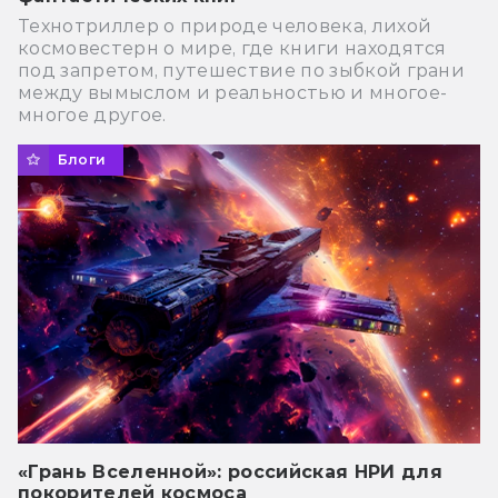
Технотриллер о природе человека, лихой
космовестерн о мире, где книги находятся
под запретом, путешествие по зыбкой грани
между вымыслом и реальностью и многое-
многое другое.
Блоги
«Грань Вселенной»: российская НРИ для
покорителей космоса