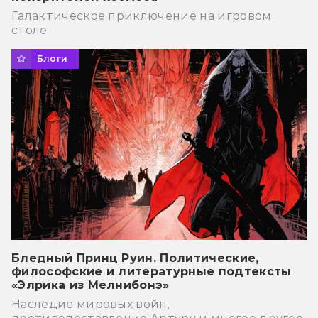
Галактическое приключение на игровом
столе
Блоги
Бледный Принц Руин. Политические,
философские и литературные подтексты
«Элрика из Мелнибонэ»
Наследие мировых войн,