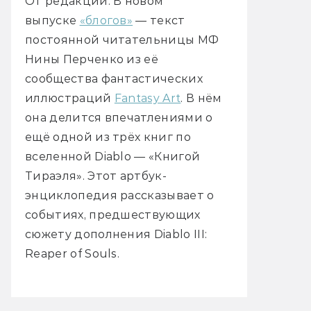
От редакции: В новом
выпуске
«блогов»
— текст
постоянной читательницы МФ
Нины Перченко из её
сообщества фантастических
иллюстраций
Fantasy Art
. В нём
она делится впечатлениями о
ещё одной из трёх книг по
вселенной Diablo — «Книгой
Тираэля». Этот артбук-
энциклопедия рассказывает о
событиях, предшествующих
сюжету дополнения Diablo III:
Reaper of Souls.