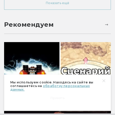
Показать ещё
Рекомендуем
Мы используем cookie. Находясь на сайте вы
соглашаетесь на
обработку персональных
данных.
«Назад в будущее»: как создавался
Принять
фильм. Другой Марти и черновики
сценария