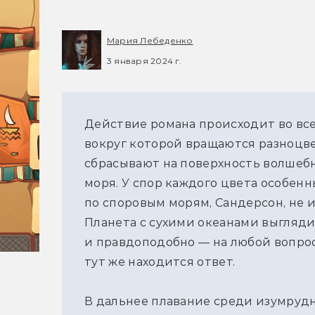
Мария Лебеденко
3 января 2024 г.
Действие романа происходит во все
вокруг которой вращаются разноцв
сбрасывают на поверхность волшеб
моря. У спор каждого цвета особенн
по споровым морям, Сандерсон, не 
Планета с сухими океанами выгляд
и правдоподобно — на любой вопро
тут же находится ответ.
В дальнее плавание среди изумруд