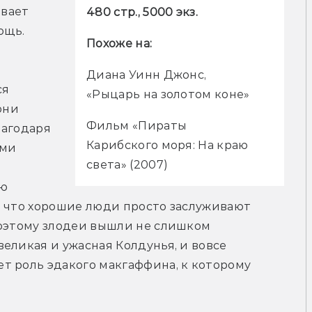
вает 
480 стр., 5000 экз.
ощь.
Похоже на:
Диана Уинн Джонс,

я 
«Рыцарь на золотом коне»
ни 
Фильм «Пираты

агодаря 
Карибского моря: На краю 
ми 
света» (2007)
ю 
, что хорошие люди просто заслуживают 
поэтому злодеи вышли не слишком 
еликая и ужасная Колдунья, и вовсе 
т роль эдакого макгаффина, к которому 