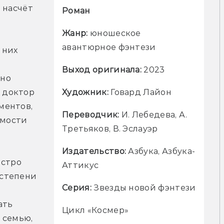
насчёт 
Роман
Жанр: 
юношеское 
авантюрное фэнтези
них 
Выход оригинала: 
2023
но 
Художник: 
Говард Лайон
доктор 
ентов, 
Переводчик: 
И. Лебедева, А. 
мости 
Третьяков, В. Эслауэр
Издательство: 
Азбука, Азбука-
стро 
Аттикус
степени 
Серия: 
Звезды новой фэнтези
ть 
Цикл «Космер»
семью, 