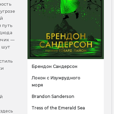
ость 
угрозе 
й 
 путь 
хода 
зчик — 
 шут 
 
стиль 
Брендон Сандерсон
и 
Локон с Изумрудного

моря
 
Brandon Sanderson
й 
Tress of the Emerald Sea
здесь 