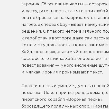
героиня. Её основные черты — осторожн
и рассудительность, так что при любой 
она не бросается на баррикады с шашко
наголо, а сперва обдумывает наилучший
решения. От такого нетривиального под
к геройству в восторге даже сам расска
кстати, эту должность в книге занимает
Хойд, персонаж, знакомый поклонникам
космерского цикла. Хойд определяет и 
повествования — многочисленные шутк
и мягкая ирония пронизывают текст.
Практичность и умение думать головой
помогают Локон при встрече с командо
пиратского корабля «Воронья песнь», 
бороздящего поля лунных спор. Пираты 