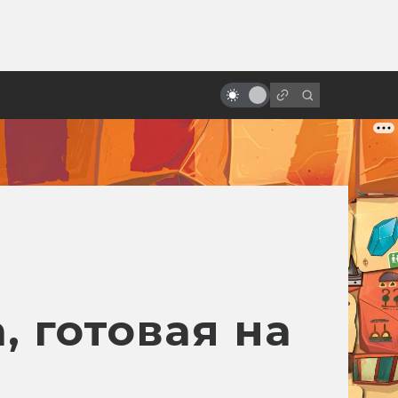
ы»:
ыло
Студия Gainax: история одной
легенды
с
 готовая на