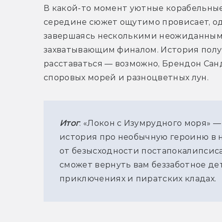
В какой-то момент уютные корабельные
середине сюжет ощутимо провисает, од
завершаясь несколькими неожиданными
захватывающим финалом. История получи
расставаться — возможно, Брендон Сан
споровых морей и разноцветных лун.
Итог
: «Локон с Изумрудного моря» —
история про необычную героиню в н
от безысходности постапокалипсиса 
сможет вернуть вам беззаботное дет
приключениях и пиратских кладах.