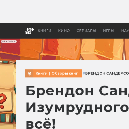
Какие
авгус
апока
детск
КНИГИ
КИНО
СЕРИАЛЫ
ИГРЫ
НА
РЕКЛАМА
Книги
|
Обзоры книг
#
БРЕНДОН САНДЕРС
Брендон Сан
Изумрудного 
всё!