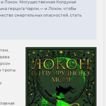
ни Локон. Могущественная Колдунья
ына герцога Чарли,— и Локон, чтобы
жество смертельных опасностей, стать
тем, 
дева 
рсон 
 тропы 
т 
лавная 