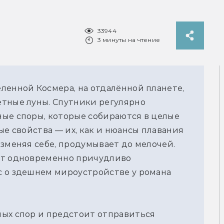
33944
3 минуты на чтение
ленной Космера, на отдалённой планете,
етные луны. Спутники регулярно
ные споры, которые собираются в целые
ые свойства — их, как и нюансы плавания
изменяя себе, продумывает до мелочей.
ит одновременно причудливо
с о здешнем мироустройстве у романа
ных спор и предстоит отправиться