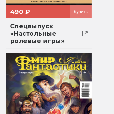
490 ₽
Купить
Спецвыпуск
«Настольные
ролевые игры»