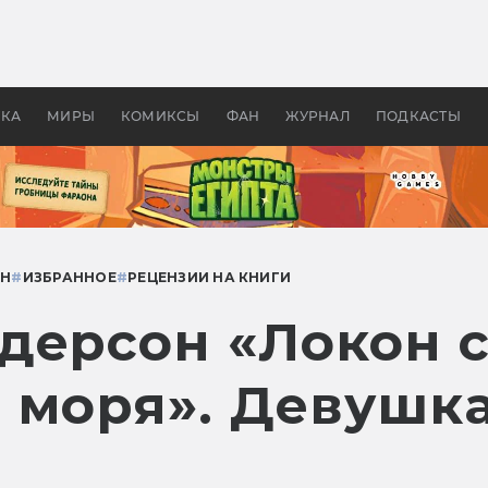
 фильмы смотреть в
Как создавались «Страшил
те 2026? В мире —
фильм, без которого не б
липсис, в России —
бы «Властелина колец»
ие комедии
УКА
МИРЫ
КОМИКСЫ
ФАН
ЖУРНАЛ
ПОДКАСТЫ
ОН
#
ИЗБРАННОЕ
#
РЕЦЕНЗИИ НА КНИГИ
дерсон «Локон 
моря». Девушка,