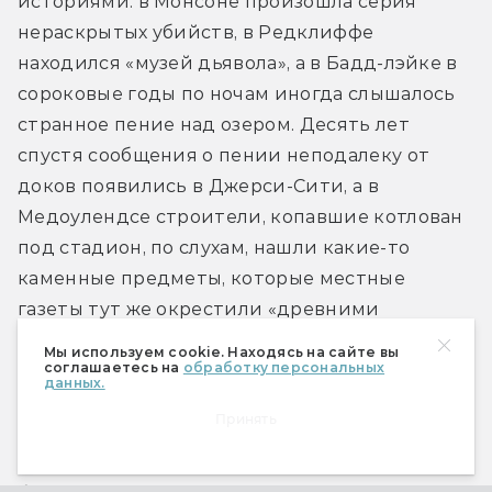
историями: в Монсоне произошла серия 
нераскрытых убийств, в Редклиффе 
находился «музей дьявола», а в Бадд-лэйке в 
сороковые годы по ночам иногда слышалось 
странное пение над озером. Десять лет 
спустя сообщения о пении неподалеку от 
доков появились в Джерси-Сити, а в 
Медоулендсе строители, копавшие котлован 
под стадион, по слухам, нашли какие-то 
каменные предметы, которые местные 
газеты тут же окрестили «древними 
церемониальными артефактами».
Мы используем cookie. Находясь на сайте вы
соглашаетесь на
обработку персональных
данных.
Кроме того, в штате имелись религиозные 
Принять
сообщества, настоящие заповедники 
невежества, если верить описаниям: 