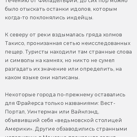
течению от Филадельфии, до сих пор можно 
было отыскать останки идолов, которым 
когда-то поклонялись индейцы.
К северу от реки вздымалась гряда холмов 
Такисо, пронизанная сетью неисследованных 
пещер. Туристы находили там странные слова 
и символы на камнях, но никто не сумел 
разгадать их значение или определить, на 
каком языке они написаны.
Некоторые города по-прежнему оставались 
для Фрайерса только названиями: Вест-
Портал, Уинтерман или Вайнлэнд, 
объявивший себя «ведьмовской столицей 
Америки». Другие обзаводились странными 