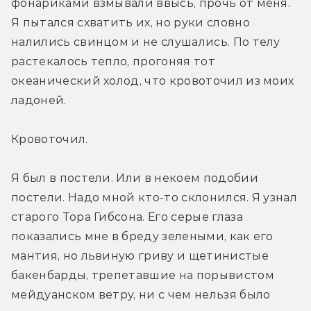
фонариками взмывали ввысь, прочь от меня. 
Я пытался схватить их, но руки словно 
налились свинцом и не слушались. По телу 
растекалось тепло, прогоняя тот 
океанический холод, что кровоточил из моих 
ладоней.
Кровоточил.
Я был в постели. Или в некоем подобии 
постели. Надо мной кто-то склонился. Я узнал 
старого Тора Гибсона. Его серые глаза 
показались мне в бреду зелеными, как его 
мантия, но львиную гриву и щетинистые 
бакенбарды, трепетавшие на порывистом 
мейдуанском ветру, ни с чем нельзя было 