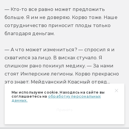
— Кто-то все равно может предложить 
больше. Я им не доверяю. Корво тоже. Наше 
сотрудничество приносит плоды только 
благодаря деньгам.
— А что может измениться? — спросил я и 
схватился за лицо. В висках стучало. Я 
слишком рано покинул медику. — За нами 
стоят Имперские легионы. Корво прекрасно 
это знает. Мейдуанский Красный отряд...
Мы используем cookie. Находясь на сайте вы
соглашаетесь на
обработку персональных
— Мейдуанский Красный отряд, — 
данных.
саркастично повторил Бассандер, опускаясь в 
Принять
старое кресло коммодора Борделона. — 
Знаете, что это для меня?