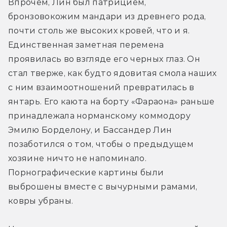
Впрочем, Лин был патрицием, 
бронзовокожим мандари из древнего рода, 
почти столь же высоких кровей, что и я. 
Единственная заметная перемена 
проявилась во взгляде его черных глаз. Он 
стал тверже, как будто ядовитая смола наших 
с ним взаимоотношений превратилась в 
янтарь. Его каюта на борту «Фараона» раньше 
принадлежала норманскому коммодору 
Эмилю Борделону, и Бассандер Лин 
позаботился о том, чтобы о предыдущем 
хозяине ничто не напоминало. 
Порнографические картины были 
выброшены вместе с вычурными рамами, 
ковры убраны.