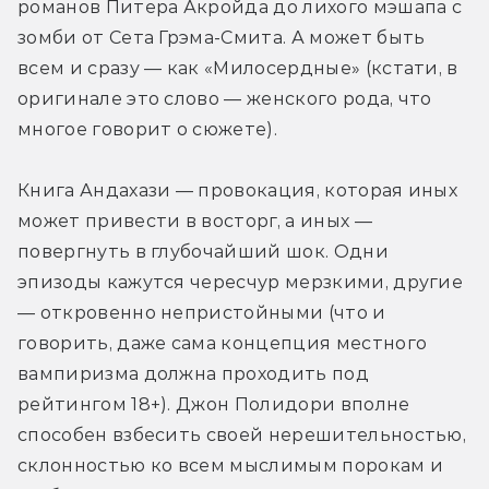
романов Питера Акройда до лихого мэшапа с 
зомби от Сета Грэма-Смита. А может быть 
всем и сразу — как «Милосердные» (кстати, в 
оригинале это слово — женского рода, что 
многое говорит о сюжете). 
Книга Андахази — провокация, которая иных 
может привести в восторг, а иных — 
повергнуть в глубочайший шок. Одни 
эпизоды кажутся чересчур мерзкими, другие 
— откровенно непристойными (что и 
говорить, даже сама концепция местного 
вампиризма должна проходить под 
рейтингом 18+). Джон Полидори вполне 
способен взбесить своей нерешительностью, 
склонностью ко всем мыслимым порокам и 