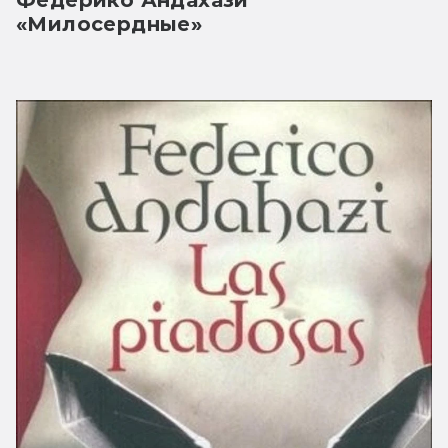
Федерико Андахази 
«Милосердные»