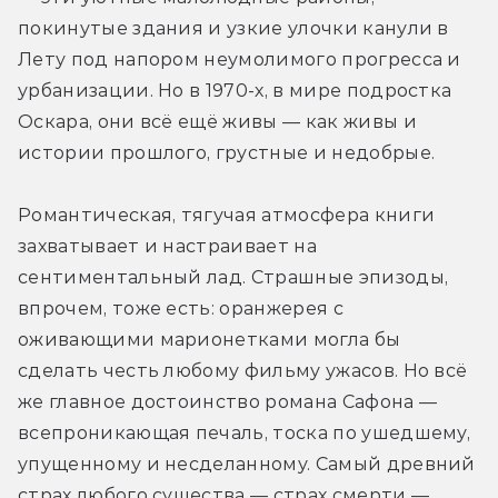
покинутые здания и узкие улочки канули в 
Лету под напором неумолимого прогресса и 
урбанизации. Но в 1970-х, в мире подростка 
Оскара, они всё ещё живы — как живы и 
истории прошлого, грустные и недобрые. 
Романтическая, тягучая атмосфера книги 
захватывает и настраивает на 
сентиментальный лад. Страшные эпизоды, 
впрочем, тоже есть: оранжерея с 
оживающими марионетками могла бы 
сделать честь любому фильму ужасов. Но всё 
же главное достоинство романа Сафона — 
всепроникающая печаль, тоска по ушедшему, 
упущенному и несделанному. Самый древний 
страх любого существа — страх смерти — 