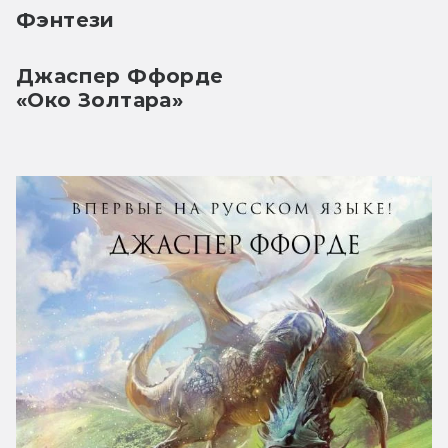
Фэнтези
Джаспер Ффорде
«Око Золтара»