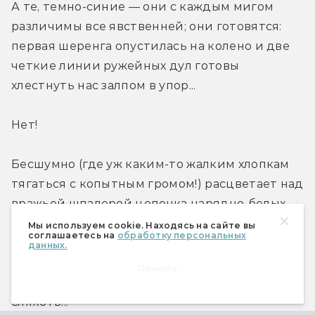
А те, темно-синие — они с каждым мигом 
различимы все явственней; они готовятся: 
первая шеренга опустилась на колено и две 
четкие линии ружейных дул готовы 
хлестнуть нас залпом в упор...
Нет!
Бесшумно (где уж каким-то жалким хлопкам 
тягаться с копытным громом!) расцветает над 
вражьей шпалерой цепочка нарядно-белых 
шрапнельных разрывов, превращая 
Мы используем cookie. Находясь на сайте вы
соглашаетесь на
обработку персональных
геометрически четкий строй в 
данных.
неуправляемую толпу... И мгновенье спустя 
Принять
мы налетаем, сметаем, расшибаем в кровавую 
слякоть...