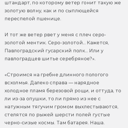
штандарт, по которому ветер гонит такую же 
золотую волну, как и по сыплющейся 
переспелой пшенице.
И тот же ветер рвет у меня с плеч серо-
золотой ментик. Серо-золотой... Кажется, 
Павлоградский гусарский полк... Или у 
павлоградцев шитье серебряное?».
«Строимся на гребне длинного пологого 
всхолмья. Далеко справа — нарядное 
холодное пламя березовой рощи, и оттуда, то 
ли из-за опушки, то ли прямо из нее с 
натужным тягучим громом выхлестываются, 
стелятся по рыжей шерсти полей густые 
черно-сизые космы. Там батарея. Наша.