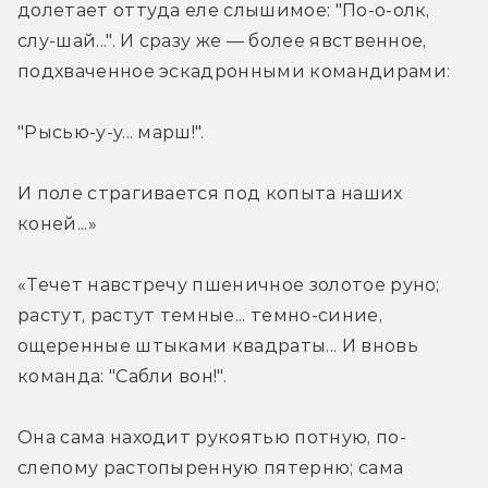
долетает оттуда еле слышимое: "По-о-олк, 
слу-шай...". И сразу же — более явственное, 
подхваченное эскадронными командирами:
"Рысью-у-у... марш!".
И поле страгивается под копыта наших 
коней...»
«Течет навстречу пшеничное золотое руно; 
растут, растут темные... темно-синие, 
ощеренные штыками квадраты... И вновь 
команда: "Сабли вон!".
Она сама находит рукоятью потную, по-
слепому растопыренную пятерню; сама 