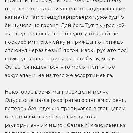
приняты, и этому, нынешнему, отобранному 
из полутора тысяч и успешно выдержавшему 
какие-то там спецсуперпроверки, уже будто 
бы ничего не грозит. Дай бог... Тут я украдкой 
зыркнул на ногти левой руки, украдкой же 
поскреб ими скамейку и трижды по трижды 
сплюнул через левый погон, маскируя это под 
приступ кашля. Принял, стало быть, меры. 
Остается надеяться, что меры, принятые 
эскулапами, не из того же ассортимента.
Некоторое время мы просидели молча. 
Одуряюще пахла разогретая солнцем сирень, 
ветерок безнадежно трепыхался в глянцевой 
жесткой листве столетних кустов, 
раскормленный идиот Семен Михайлович на 