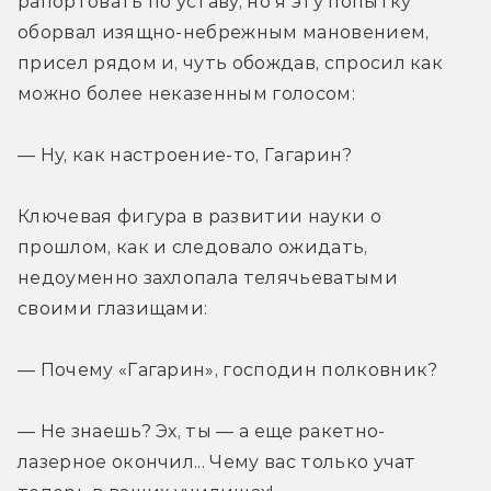
рапортовать по уставу, но я эту попытку 
оборвал изящно-небрежным мановением, 
присел рядом и, чуть обождав, спросил как 
можно более неказенным голосом:
— Ну, как настроение-то, Гагарин?
Ключевая фигура в развитии науки о 
прошлом, как и следовало ожидать, 
недоуменно захлопала телячьеватыми 
своими глазищами:
— Почему «Гагарин», господин полковник?
— Не знаешь? Эх, ты — а еще ракетно-
лазерное окончил... Чему вас только учат 