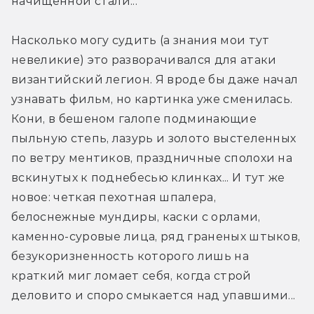
начищенной стали...
Насколько могу судить (а знания мои тут 
невеликие) это разворачивался для атаки 
византийский легион. Я вроде бы даже начал 
узнавать фильм, но картинка уже сменилась. 
Кони, в бешеном галопе подминающие 
пыльную степь, лазурь и золото выстеленных 
по ветру ментиков, праздничные сполохи на 
вскинутых к поднебесью клинках... И тут же 
новое: четкая пехотная шпалера, 
белоснежные мундиры, каски с орлами, 
каменно-суровые лица, ряд граненых штыков, 
безукоризненность которого лишь на 
краткий миг ломает себя, когда строй 
деловито и споро смыкается над упавшими...