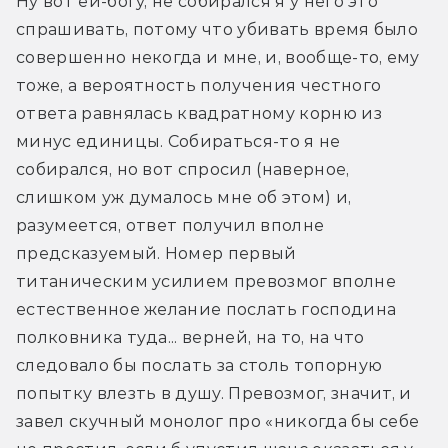
Ну вот ей-богу, не собирался я у него это 
спрашивать, потому что убивать время было 
совершенно некогда и мне, и, вообще-то, ему 
тоже, а вероятность получения честного 
ответа равнялась квадратному корню из 
минус единицы. Собираться-то я не 
собирался, но вот спросил (наверное, 
слишком уж думалось мне об этом) и, 
разумеется, ответ получил вполне 
предсказуемый. Номер первый 
титаническим усилием превозмог вполне 
естественное желание послать господина 
полковника туда... верней, на то, на что 
следовало бы послать за столь топорную 
попытку влезть в душу. Превозмог, значит, и 
завел скучный монолог про «никогда бы себе 