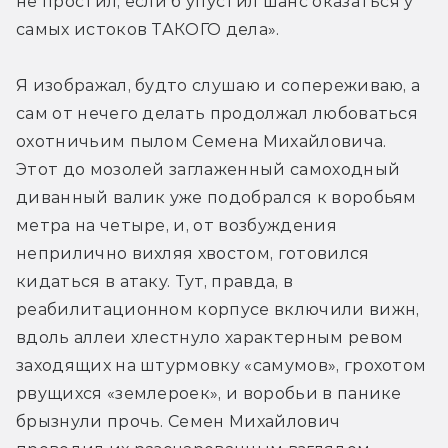
не простил, если б упустил шанс оказаться у 
самых истоков ТАКОГО дела».
Я изображал, будто слушаю и сопереживаю, а 
сам от нечего делать продолжал любоваться 
охотничьим пылом Семена Михайловича. 
Этот до мозолей заглаженный самоходный 
диванный валик уже подобрался к воробьям 
метра на четыре, и, от возбуждения 
неприлично вихляя хвостом, готовился 
кидаться в атаку. Тут, правда, в 
реабилитационном корпусе включили вижн, 
вдоль аллеи хлестнуло характерным ревом 
заходящих на штурмовку «самумов», грохотом 
рвущихся «землероек», и воробьи в панике 
брызнули прочь. Семен Михайлович 