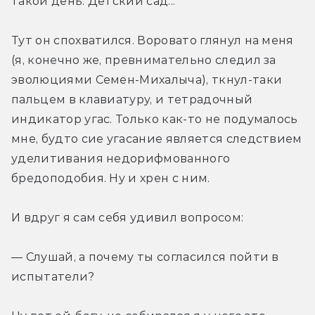
такой день. Детский сад...
Тут он спохватился. Воровато глянул на меня 
(я, конечно же, превнимательно следил за 
эволюциями Семен-Михалыча), ткнул-таки 
пальцем в клавиатуру, и тетрадочный 
индикатор угас. Только как-то не подумалось 
мне, будто сие угасание является следствием 
уделитивания недорифмованного 
бредоподобия. Ну и хрен с ним.
И вдруг я сам себя удивил вопросом:
— Слушай, а почему ты согласился пойти в 
испытатели?