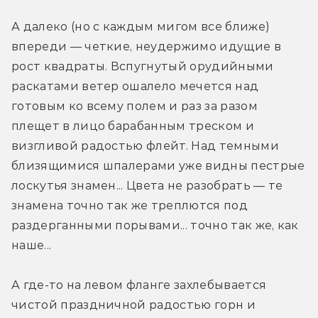
А далеко (но с каждым мигом все ближе) 
впереди — четкие, неудержимо идущие в 
рост квадраты. Вспугнутый орудийными 
раскатами ветер ошалело мечется над 
готовым ко всему полем и раз за разом 
плещет в лицо барабанным треском и 
визгливой радостью флейт. Над темными 
близящимися шпалерами уже видны пестрые 
лоскутья знамен... Цвета не разобрать — те 
знамена точно так же треплются под 
раздерганными порывами... точно так же, как 
наше...
А где-то на левом фланге захлебывается 
чистой праздничной радостью горн и 