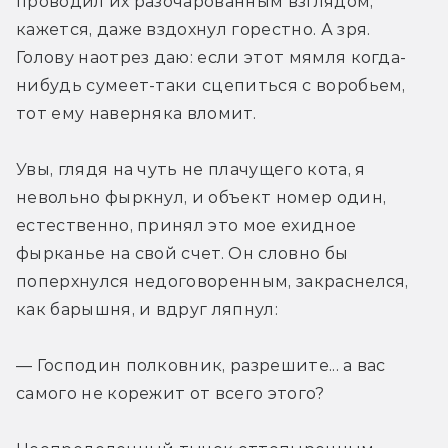
проводил их разочарованным взглядом, 
кажется, даже вздохнул горестно. А зря. 
Голову наотрез даю: если этот мямля когда-
нибудь сумеет-таки сцепиться с воробьем, 
тот ему наверняка вломит.
Увы, глядя на чуть не плачущего кота, я 
невольно фыркнул, и объект номер один, 
естественно, принял это мое ехидное 
фырканье на свой счет. Он словно бы 
поперхнулся недоговоренным, закраснелся, 
как барышня, и вдруг ляпнул:
— Господин полковник, разрешите... а вас 
самого не корежит от всего этого?