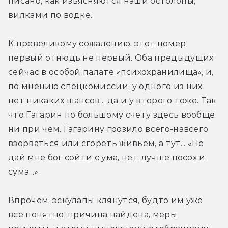
писано, как изъясняются наши остолопы, 
вилками по водке.
К превеликому сожалению, этот номер 
первый отнюдь не первый. Оба предыдущих 
сейчас в особой палате «психохранилища», и, 
по мнению спецкомиссии, у одного из них 
нет никаких шансов... да и у второго тоже. Так 
что Гагарин по большому счету здесь вообще 
ни при чем. Гагарину грозило всего-навсего 
взорваться или сгореть живьем, а тут... «Не 
дай мне бог сойти с ума, нет, лучше посох и 
сума...»
Впрочем, эскулапы клянутся, будто им уже 
все понятно, причина найдена, меры 