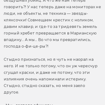
бездушных убийц. А что же нам теперь 
говорить?! У нас теперь даже на мониторах не 
люди, не объекты, не техника — звезды-
кляксочки! Совмещаем крестик с ноликом, 
давим клавир, и где-то за тридевять земель 
горный хребет превращается в Марианскую 
впадину... А мы... Во что мы превратились, 
господа о-фи-це-ры?!
Стыдно признаться, но я чуть не наорал на 
него. И не только потому, что он уж чересчур 
сгущал краски, и даже не потому, что эти 
излияния очень напоминали истерику. 
Стыдно, стыдно сказать, но меня заело 
другое.