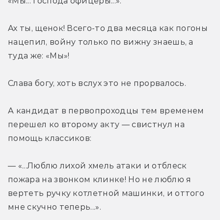
«Мы... господа офицеры...».
Ах ты, щенок! Всего-то два месяца как погоны 
нацепил, войну только по вижну знаешь, а 
туда же: «Мы»!
Слава богу, хоть вслух это не прорвалось.
А кандидат в первопроходцы тем временем 
перешел ко второму акту — свистнул на 
помощь классиков:
— «...Люблю лихой хмель атаки и отблеск 
пожара на звонком клинке! Но не люблю я 
вертеть ручку котлетной машинки, и оттого 
мне скучно теперь...».