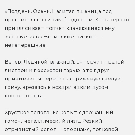
«Полдень. Осень. Налитая пшеница под 
пронзительно синим бездоньем. Конь нервно 
приплясывает, топчет кланяющиеся ему 
золотые колосья... мелкие, низкие — 
нетеперешние.
Ветер. Ледяной, влажный, он горчит прелой 
листвой и пороховой гарью, а то вдруг 
принимается теребить стриженую гнедую 
гриву, врезаясь в ноздри едким духом 
конского пота...
Хрусткое топотанье копыт, сдержанный 
гомон, металлический лязг... Резкий 
отрывистый ропот — это знамя, полковой 