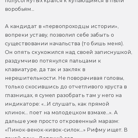
полусогнутых крался к купающимся в пыли 
воробьям...
А кандидат в «первопроходцы истории», 
вопреки уставу, позволил себе забыть о 
существовании начальства (то бишь меня). 
Он опять скукожился над своей записнушкой, 
раздумчиво потянулся пальцами к 
клавиатуре, да так и закляк в 
нерешительности. Не поворачивая головы, 
только скосившись до отчетливого хруста в 
глазницах, я сумел разобрать там у него на 
индикаторе: «...И слушать, как прямой 
клинок... поет на молодецком взмахе...». А 
дальше уже просто откровенный маразм: 
«Пинок-венок-кивок-силок...» Рифму ищет. В 