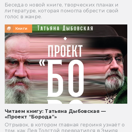
Беседа о новой книге, творческих планах и
литературе, которая помогла обрести свой
голос в жанре.
Книги
Читаем книгу: Татьяна Дыбовская —
«Проект “Борода”»
Отрывок, в котором главная героиня узнаёт о
том, как Лев Толстой превратился в Эмиля