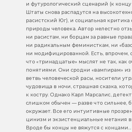
и футурологический сценарий (к концу 
Штаты снова распадутся на высокотехн
расистский Юг), и социальная критика 
природы человека. Автор нелестно отзыв
ни расистам, ни борцам за равные прав
ни радикальным феминисткам, ни «базов
ни модифицированной. Есть, впрочем, о
что «тринадцатые» мыслят не так, как 
понятиями. Они сродни «вампирам» из 
ветвь человеческой расы, носители утр
чудовища в ночи, страшная сказка, кот
к костру. Однако Карл Марсалис, детек
слишком обычен — разве что сильнее, бы
окружает. Все его интуитивные прозрен
цинизм и экзистенциальные метания вп
Вроде бы концы не вяжутся с концами... 