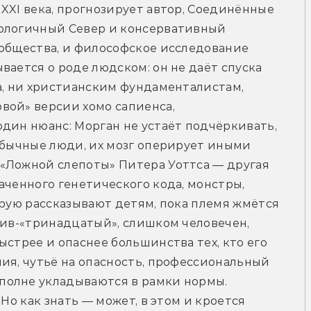
XXI века, прогнозирует автор, Соединённые 
ологичный Север и консервативный 
общества, и философское исследование 
ается о роде людском: он не даёт спуска 
а, ни христианским фундаменталистам, 
ой» версии хомо сапиенса, 
дин нюанс: Морган не устаёт подчёркивать, 
обычные люди, их мозг оперирует иными 
«Ложной слепоты» Питера Уоттса — другая 
аченного генетического кода, монстры, 
орую рассказывают детям, пока племя жмётся 
тив-«тринадцатый», слишком человечен, 
стрее и опаснее большинства тех, кто его 
ия, чутьё на опасность, профессиональный 
олне укладываются в рамки нормы. 
Но как знать — может, в этом и кроется 