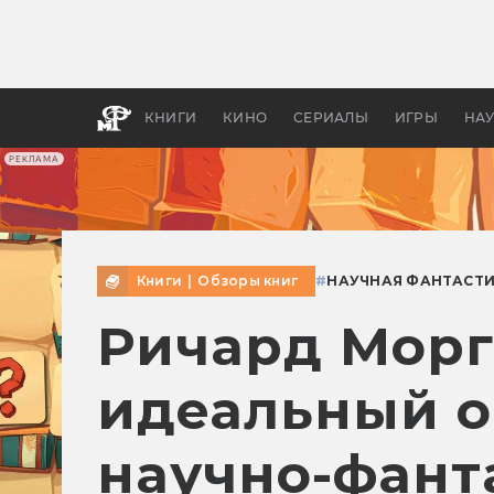
Какие
авгус
апока
детск
КНИГИ
КИНО
СЕРИАЛЫ
ИГРЫ
НА
РЕКЛАМА
Книги
|
Обзоры книг
#
НАУЧНАЯ ФАНТАСТ
Ричард Морг
идеальный о
научно-фант