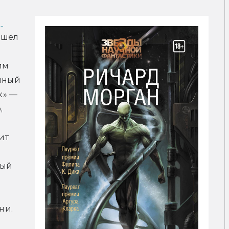
 
ошёл 
м 
нный 
» — 
 
ит 
ый 
ни.