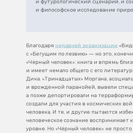
и футурологический сценарий, и со
и философское исследование прир
Благодаря 
недавней экранизации
 «Вид
с «Бегущим по лезвию» — но это, конечн
«Чёрный человек»: книга и впрямь близ
и имеет немало общего с его литерату
Дика. «Тринадцатых» Моргана, асоциал
и врождённой паранойей, вывели специа
а позже депортировали на терраформи
создали для участия в космических вой
человека. И те, и другие пытаются избеж
человеческое сознание воспринимает ка
уровне. Но «Чёрный человек» не просто