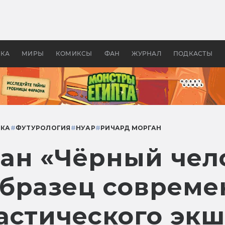
 фильмы смотреть в
Как создавались «Страшил
те 2026? В мире —
фильм, без которого не б
липсис, в России —
бы «Властелина колец»
ие комедии
УКА
МИРЫ
КОМИКСЫ
ФАН
ЖУРНАЛ
ПОДКАСТЫ
ИКА
#
ФУТУРОЛОГИЯ
#
НУАР
#
РИЧАРД МОРГАН
ан «Чёрный чело
бразец совреме
астического эк