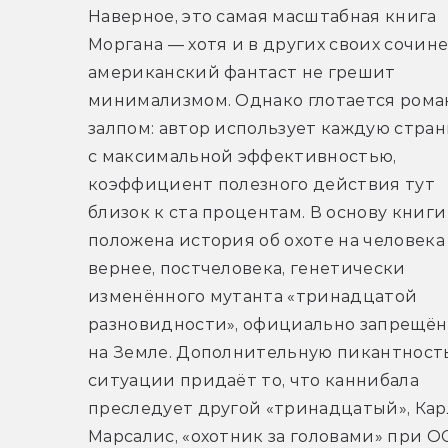
Наверное, это самая масштабная книга 
Моргана — хотя и в других своих сочине
американский фантаст не грешит 
минимализмом. Однако глотается роман
залпом: автор использует каждую стран
с максимальной эффективностью, 
коэффициент полезного действия тут 
близок к ста процентам. В основу книги 
положена история об охоте на человека 
вернее, постчеловека, генетически 
изменённого мутанта «тринадцатой 
разновидности», официально запрещён
на Земле. Дополнительную пикантность
ситуации придаёт то, что каннибала 
преследует другой «тринадцатый», Карл
Марсалис, «охотник за головами» при О