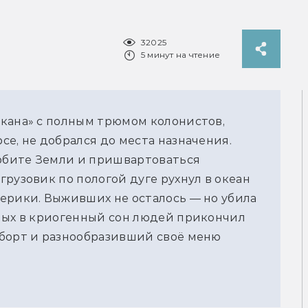
32025
5 минут на чтение
кана» с полным трюмом колонистов,
е, не добрался до места назначения.
орбите Земли и пришвартоваться
рузовик по пологой дуге рухнул в океан
ерики. Выживших не осталось — но убила
ных в криогенный сон людей прикончил
 борт и разнообразивший своё меню