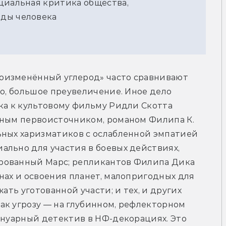
циальная критика общества,
оды человека
оизменённый углерод» часто сравнивают 
о, большое преувеличение. Иное дело 
ка к культовому фильму Ридли Скотта 
рным первоисточником, романом Филипа К. 
ьных харизматиков с ослабленной эмпатией 
льно для участия в боевых действиях, 
рованный Марс; репликантов Филипа Дика 
нах и освоения планет, малопригодных для 
ать уготованной участи; и тех, и других 
к угрозу — на глубинном, рефлекторном 
 нуарный детектив в НФ-декорациях. Это 