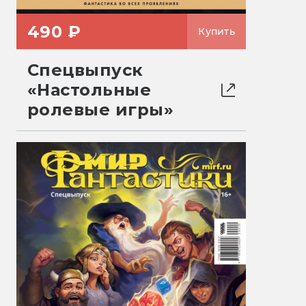
490 ₽
Купить
Спецвыпуск
«Настольные
ролевые игры»