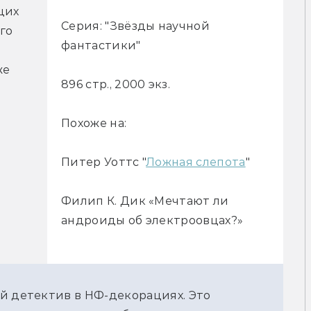
их 
Серия: "Звёзды научной
о 
фантастики"
е 
896 стр., 2000 экз.
Похоже на:
Питер Уоттс "
Ложная слепота
"
Филип К. Дик «Мечтают ли
андроиды об электроовцах?»
й детектив в НФ-декорациях. Это