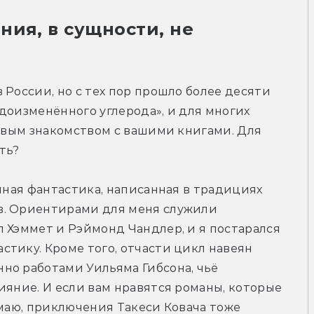
ия, в сущности, не 
России, но с тех пор прошло более десяти 
доизменённого углерода», и для многих 
ервым знакомством с вашими книгами. Для 
ть?
чная фантастика, написанная в традициях 
в. Ориентирами для меня служили 
 Хэммет и Рэймонд Чандлер, и я постарался 
тику. Кроме того, отчасти цикл навеян 
но работами Уильяма Гибсона, чьё 
ияние. И если вам нравятся романы, которые 
умаю, приключения Такеси Ковача тоже 