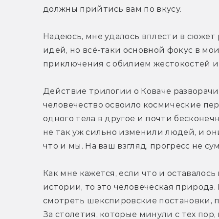
должны прийтись вам по вкусу.
Надеюсь, мне удалось вплести в сюжет
идей, но всё-таки основной фокус в мо
приключения с обилием жестокостей и 
Действие трилогии о Коваче разворачив
человечество освоило космические пере
одного тела в другое и почти бесконеч
не так уж сильно изменили людей, и он
что и мы. На ваш взгляд, прогресс не с
Как мне кажется, если что и оставалос
истории, то это человеческая природа.
смотреть шекспировские постановки, 
За столетия, которые минули с тех пор,