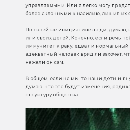
управляемыми. Или я легко могу предста
более склонными к насилию, лишив их 
По своей же инициативе люди, думаю, в
или своих детей. Конечно, если речь по
иммунитет к раку, едва ли нормальный р
адекватный человек вряд ли захочет, чт
нежели он сам.
В общем, если не мы, то наши дети и вну
думаю, что это будут изменения, ради
структуру общества.