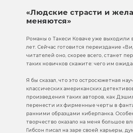
«Людские страсти и желан
меняются»
Романы о Такеси Коваче уже выходили в 
лет. Сейчас готовится переиздание «Ви
читателей оно, скорее всего, станет п
таких новичков скажите: чего им ожида
Я бы сказал, что это остросюжетная нау
классических американских детективо
произведения таких авторов, как Дэшил
перенести их фирменные черты в фантас
ранними образцами киберпанка. Особен
творчество оказало на меня большое вл
Гибсон писал на заре своей карьеры, д