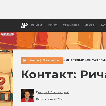
Как с
фильм
бы «В
КНИГИ
КИНО
СЕРИАЛЫ
ИГРЫ
НА
РЕКЛАМА
Книги
|
Фантасты
#
ИНТЕРВЬЮ
#
ПИСАТЕЛИ
Контакт: Ри
Дмитрий Злотницкий
16 октября 2017 г.