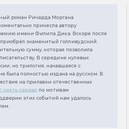
ный роман Ричарда Моргана
моментально принесла автору
премию имени Филипа Дика. Вскоре после
а приобрёл знаменитый голливудский
ительную сумму, которая позволила
писательству. В середине нулевых
сии, но трилогия, начавшаяся с
не была полностью издана на русском. В
шествие на прилавки отечественных
ет снять сериал
по мотивам
ддверии этих событий нам удалось
лем.