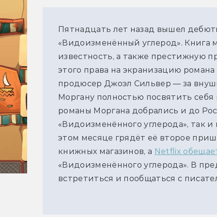
Пятнадцать лет назад вышел дебют
«Видоизменённый углерод». Книга 
известность, а также престижную 
этого права на экранизацию роман
продюсер Джоэл Сильвер — за внуш
Моргану полностью посвятить себя 
романы Моргана добрались и до Рос
«Видоизменённого углерода», так и 
этом месяце грядёт её второе при
книжных магазинов, а
Netflix обеща
«Видоизменённого углерода». В пре
встретиться и пообщаться с писате