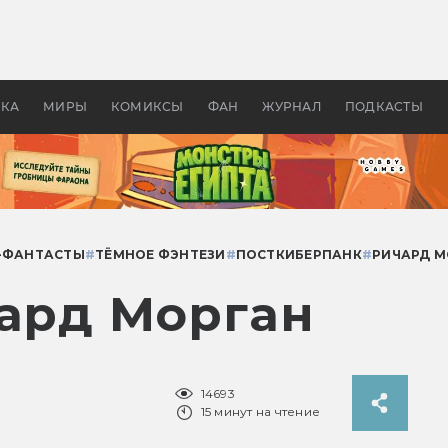
оздавались «Страшилы»:
«Одиссея» Нолана: что эт
, без которого не было
фильм сделал с Гомером и
ластелина колец»
Древней Грецией
УКА
МИРЫ
КОМИКСЫ
ФАН
ЖУРНАЛ
ПОДКАСТЫ
-ФАНТАСТЫ
#
ТЁМНОЕ ФЭНТЕЗИ
#
ПОСТКИБЕРПАНК
#
РИЧАРД М
чард Морган
14693
15 минут на чтение