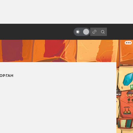
от
Зло под солнцем: 5 безумных
фильмов ужасов из Индонезии
ОРГАН