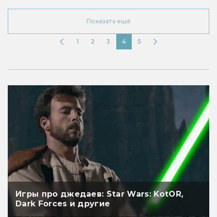
Показать ещё
1
2
3
4
5
Игры про джедаев: Star Wars: KotOR,
Dark Forces и другие