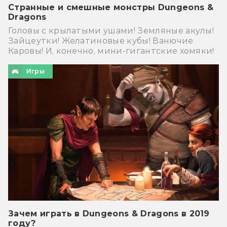
Странные и смешные монстры Dungeons &
Dragons
Головы с крылатыми ушами! Земляные акулы!
Зайцеутки! Желатиновые кубы! Ванючие
Каровы! И, конечно, мини-гигантские хомяки!
Игры
Зачем играть в Dungeons & Dragons в 2019
году?