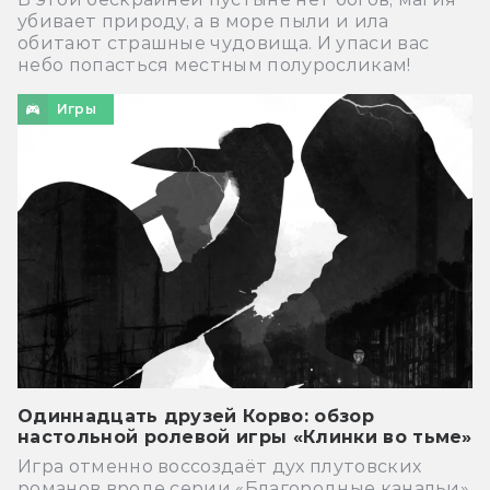
убивает природу, а в море пыли и ила
обитают страшные чудовища. И упаси вас
небо попасться местным полуросликам!
Игры
Одиннадцать друзей Корво: обзор
настольной ролевой игры «Клинки во тьме»
Игра отменно воссоздаёт дух плутовских
романов вроде серии «Благородные канальи»