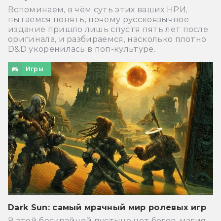
Вспоминаем, в чём суть этих ваших НРИ,
пытаемся понять, почему русскоязычное
издание пришло лишь спустя пять лет после
оригинала, и разбираемся, насколько плотно
D&D укоренилась в поп-культуре.
Игры
Dark Sun: самый мрачный мир ролевых игр
В этой бескрайней пустыне нет богов, магия