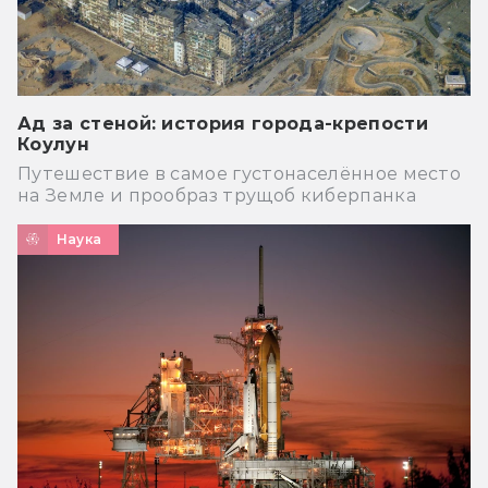
Ад за стеной: история города-крепости
Коулун
Путешествие в самое густонаселённое место
на Земле и прообраз трущоб киберпанка
Наука