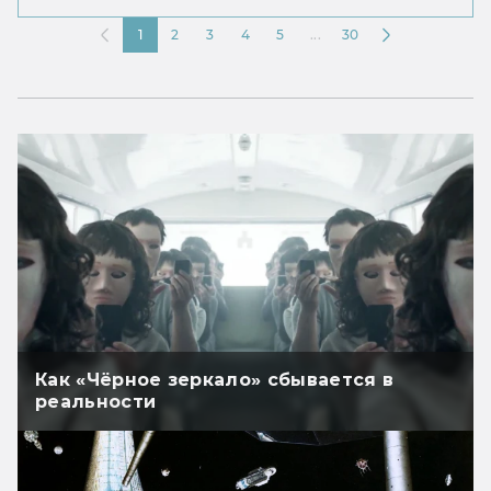
1
2
3
4
5
...
30
Как «Чёрное зеркало» сбывается в
реальности