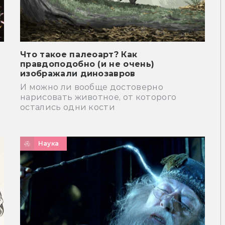
Что такое палеоарт? Как
правдоподобно (и не очень)
изображали динозавров
И можно ли вообще достоверно
нарисовать животное, от которого
остались одни кости
Наука