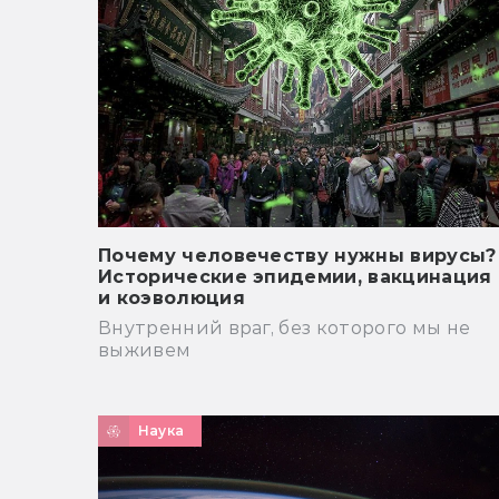
Почему человечеству нужны вирусы?
Исторические эпидемии, вакцинация
и коэволюция
Внутренний враг, без которого мы не
выживем
Наука