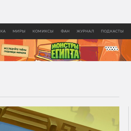
 фильмы смотреть в
Как создавались «Страшил
те 2026? В мире —
фильм, без которого не б
липсис, в России —
бы «Властелина колец»
ие комедии
УКА
МИРЫ
КОМИКСЫ
ФАН
ЖУРНАЛ
ПОДКАСТЫ