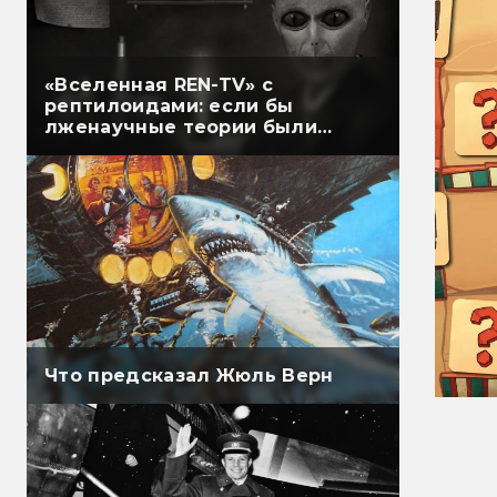
«Вселенная REN-TV» с
рептилоидами: если бы
лженаучные теории были
правдой
Что предсказал Жюль Верн