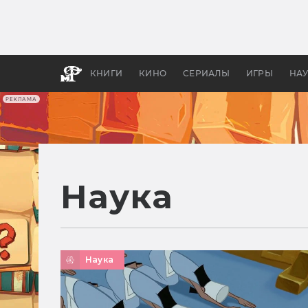
Какие
авгус
апока
детск
КНИГИ
КИНО
СЕРИАЛЫ
ИГРЫ
НА
РЕКЛАМА
Наука
Наука