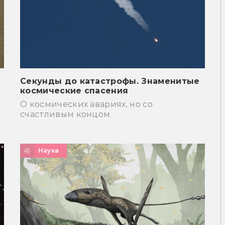
Секунды до катастрофы. Знаменитые
космические спасения
О космических авариях, но со
счастливым концом.
Наука