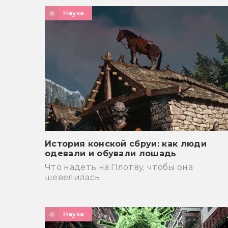
Наука
История конской сбруи: как люди
одевали и обували лошадь
Что надеть на Плотву, чтобы она
шевелилась
Наука