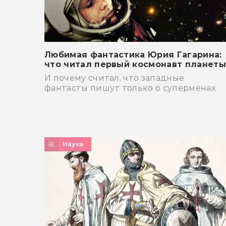
Любимая фантастика Юрия Гагарина:
что читал первый космонавт планеты
И почему считал, что западные
фантасты пишут только о суперменах
Наука