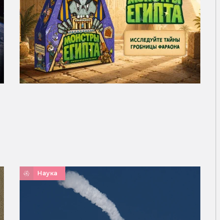
й
Наука