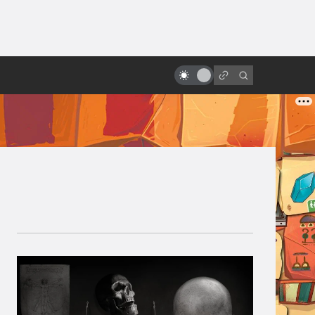
ы»:
ыло
Как изображают невесомость в
кино