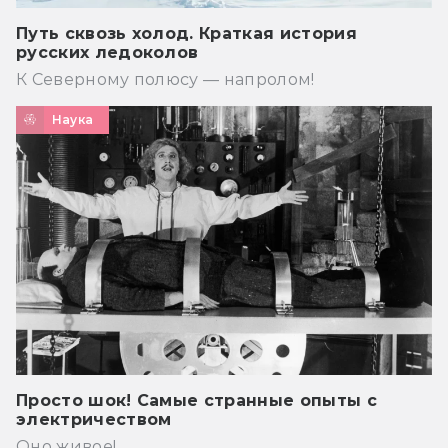
Путь сквозь холод. Краткая история
русских ледоколов
К Северному полюсу — напролом!
Наука
Просто шок! Самые странные опыты с
электричеством
Оно живое!