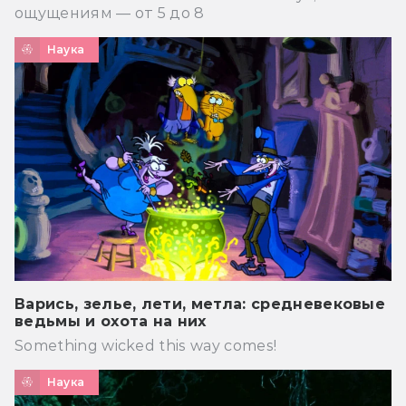
ощущениям — от 5 до 8
Наука
Варись, зелье, лети, метла: средневековые
ведьмы и охота на них
Something wicked this way comes!
Наука