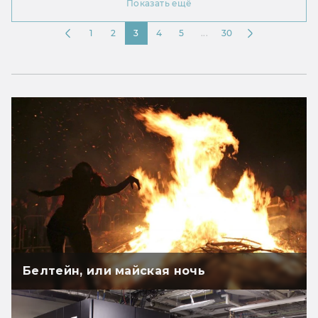
Показать ещё
1
2
3
4
5
...
30
Белтейн, или майская ночь