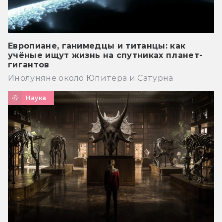
Европиане, ганимедцы и титанцы: как
учёные ищут жизнь на спутниках планет-
гигантов
Инолуняне около Юпитера и Сатурна
Наука