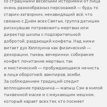
со страшными веселыми историями от лица 
очень разнообразных персонажей — будь то 
старик-затворник, ненавидящий всё, что 
связано с Днём всех Святых, группа детишек 
рискнувшая потревожить мертвых или 
директор школы с подозрительной 
добротой, раздающий конфеты. Над ними 
витает дух Хэллоуина как физический — 
декорации, тыквы, вечеринки, собирание 
конфет, почитание мертвых, так 
и мистический — пробуждающаяся нечисть 
в лице оборотней, вампиров, зомби. 
За соблюдением традиций следит 
воплощение праздника — малыш Сэм в милой 
тыквенной маске и с мяукающим мешком, 
который карает всех тех, кто посмеет 