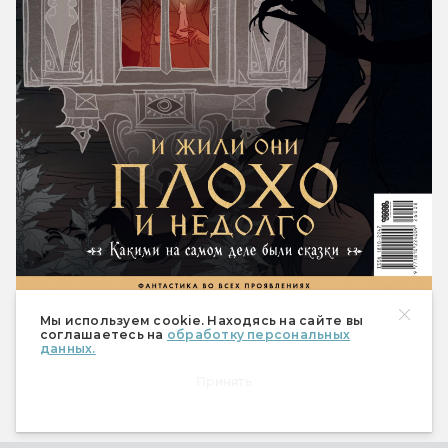
490 ₽
Купить
Мы используем cookie. Находясь на сайте вы
соглашаетесь на
обработку персональных
данных.
Спецвыпуск «Настольные
Принять
ролевые игры»