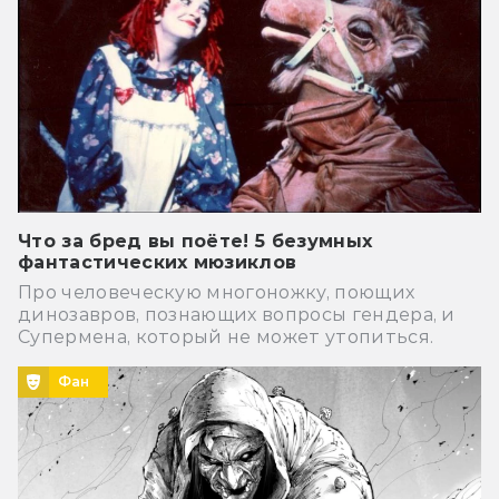
Что за бред вы поёте! 5 безумных
фантастических мюзиклов
Про человеческую многоножку, поющих
динозавров, познающих вопросы гендера, и
Супермена, который не может утопиться.
Фан