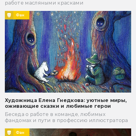
работе масляными красками
Фан
Художница Елена Гнедкова: уютные миры,
оживающие сказки и любимые герои
Беседа о работе в команде, любимых
фандомах и пути в профессию иллюстратора
Фан