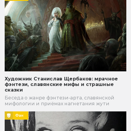
Художник Станислав Щербаков: мрачное
фэнтези, славянские мифы и страшные
сказки
Беседа о жанре фэнтези-арта, славянской
мифологии и приёмах нагнетания жути
Фан