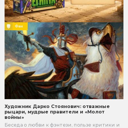
Фан
Художник Дарко Стоянович: отважные
рыцари, мудрые правители и «Молот
войны»
Беседа о любви к фэнтези, пользе критики и