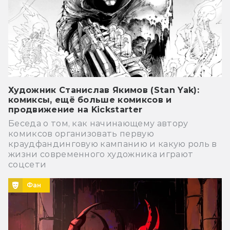
Художник Станислав Якимов (Stan Yak):
комиксы, ещё больше комиксов и
продвижение на Kickstarter
Беседа о том, как начинающему автору
комиксов организовать первую
краудфандинговую кампанию и какую роль в
жизни современного художника играют
соцсети
Фан