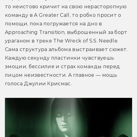
то неистово кричит на свою нерасторопную 
команду в A Greater Call, то робко просит о 
помощи, пока погружается на дно в 
Approaching Transition, выброшенный за борт 
ураганом в треке The Wreck of S.S. Needle. 
Сама структура альбома выстраивает сюжет. 
Каждую секунду пластинки чувствуешь 
эмоции, бессилие и страх команды перед 
лицом неизвестности. А главное — мощь 
голоса Джулии Крисмас.