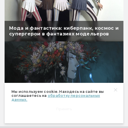
Мода и фантастика: киберпанк, космос и
супергерои в фантазиях модельеров
Мы используем cookie. Находясь на сайте вы
соглашаетесь на
обработку персональных
данных.
Принять
Дивные картины художницы Phobs