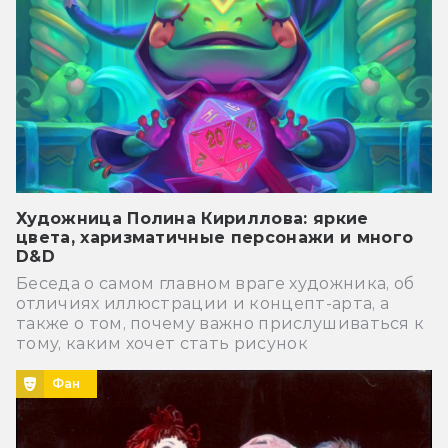
Художница Полина Кириллова: яркие
цвета, харизматичные персонажи и много
D&D
Беседа о самом главном враге художника, об
отличиях иллюстрации и концепт-арта, а
также о том, почему важно прислушиваться к
тому, каким хочет стать рисунок
Фан