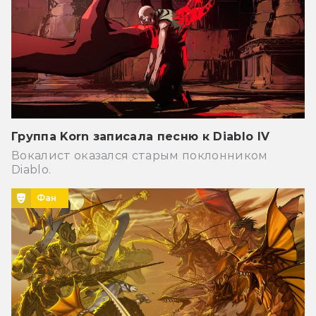
Группа Korn записала песню к Diablo IV
Вокалист оказался старым поклонником
Diablo.
Фан