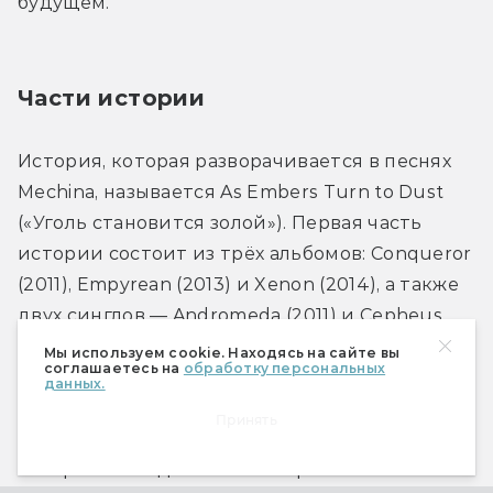
будущем.
Части истории
История, которая разворачивается в песнях 
Mechina, называется As Embers Turn to Dust 
(«Уголь становится золой»). Первая часть 
истории состоит из трёх альбомов: Conqueror 
(2011), Empyrean (2013) и Xenon (2014), а также 
двух синглов — Andromeda (2011) и Cepheus 
(2013). Последние альбомы Mechina 
Мы используем cookie. Находясь на сайте вы
соглашаетесь на
обработку персональных
рассказывают о событиях, предшествующих 
данных.
первой части. Уже вышло два сингла и один 
Принять
альбом, а второй альбом-приквел появится 1 
января 2016 года. После завершения 