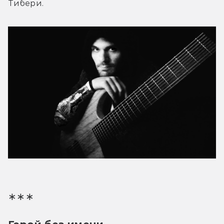
Тибери.
∗∗∗