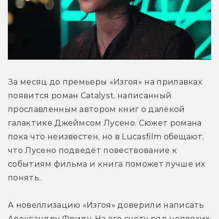
За месяц до премьеры «Изгоя» на прилавках 
появится роман Catalyst, написанный 
прославленным автором книг о далёкой 
галактике Джеймсом Лусено. Сюжет романа 
пока что неизвестен, но в Lucasfilm обещают, 
что Лусено подведёт повествование к 
событиям фильма и книга поможет лучше их 
понять.
А новеллизацию «Изгоя» доверили написать 
Александру Фриду. На его счету ряд неплохих 