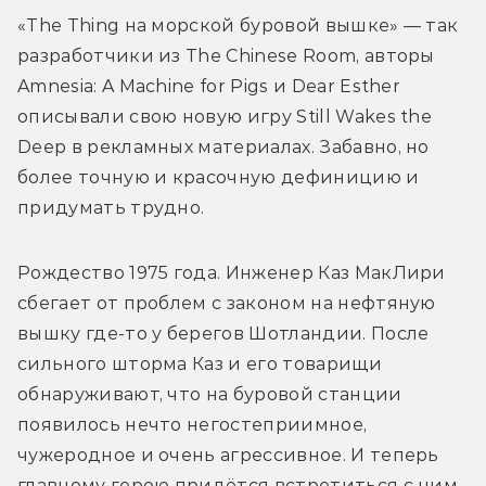
«The Thing на морской буровой вышке» — так 
разработчики из The Chinese Room, авторы 
Amnesia: A Machine for Pigs и Dear Esther 
описывали свою новую игру Still Wakes the 
Deep в рекламных материалах. Забавно, но 
более точную и красочную дефиницию и 
придумать трудно.
Рождество 1975 года. Инженер Каз МакЛири 
сбегает от проблем с законом на нефтяную 
вышку где-то у берегов Шотландии. После 
сильного шторма Каз и его товарищи 
обнаруживают, что на буровой станции 
появилось нечто негостеприимное, 
чужеродное и очень агрессивное. И теперь 
главному герою придётся встретиться с ним 