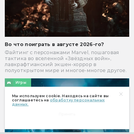
Во что поиграть в августе 2026-го?
Файтинг с персонажами Marvel, пошаговая
тактика во вселенной «Звёздных войн»,
лавкрафтианский экшен-хоррор в
полуоткрытом мире и многое-многое другое.
Игры
Мы используем cookie. Находясь на сайте вы
соглашаетесь на
обработку персональных
данных.
Принять